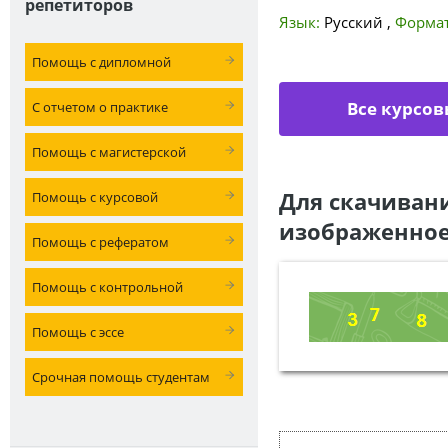
репетиторов
Язык:
Русский
,
Формат
Помощь с дипломной
Все курсов
С отчетом о практике
Помощь с магистерской
Для скачиван
Помощь с курсовой
изображенное
Помощь с рефератом
Помощь с контрольной
Помощь с эссе
Срочная помощь студентам