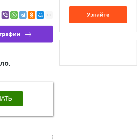
Узнайте
ографии
ло,