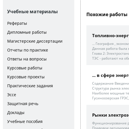
Учебные материалы
Похожие работы 
Рефераты
Дипломные работы
Топливно-энер
Магистерские диссертации
... География , экон
Данная работа была в
Отчеты по практике
Глава 2: Электростан
ТЭС - работают на обы
Ответы на вопросы
Курсовые работы
... в сфере эне
Курсовые проекты
Содержание Введение
Практические задания
Структура рынка элек
Наиболее мощные теп
Эссе
Гусиноозерская ГРЭС,
Защитная речь
Доклады
Рынки электроэн
Учебные пособия
Функционирование ро
Правовое регулирова