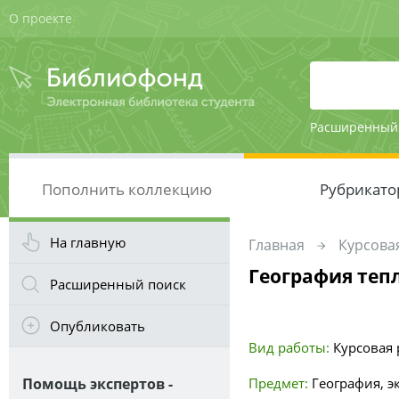
О проекте
Расширенный
Пополнить коллекцию
Рубрикато
На главную
Главная
Курсовая
География теп
Расширенный поиск
Опубликовать
Вид работы:
Курсовая 
Помощь экспертов -
Предмет:
География, э