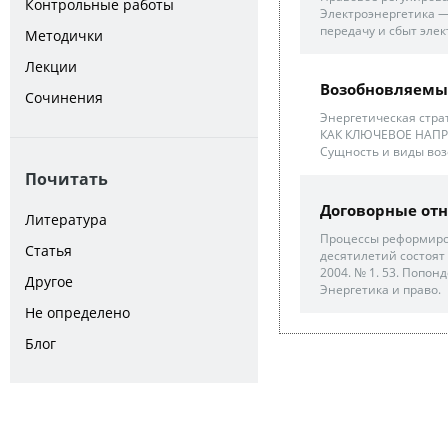
Контрольные работы
Электроэнергетика —
передачу и сбыт элек
Методички
Лекции
Возобновляемы
Сочинения
Энергетическая стр
КАК КЛЮЧЕВОЕ НАПР
Сущность и виды воз
Почитать
Договорные отн
Литература
Процессы реформиро
Статья
десятилетий состоят
2004. № 1. 53. Попон
Другое
Энергетика и право.
Не определено
Блог