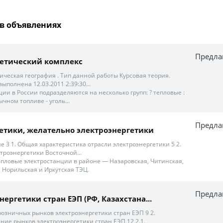
в объявлениях
Предла
гетический комплекс
омическая география . Тип данной работы Курсовая теория.
ыполнена 12.03.2011 2:39:30...
ции в России подразделяются на несколько групп: ? тепловые :
чном топливе - уголь...
Предла
ргетики, желательно электроэнергетики
 3 1. Общая характеристика отрасли электроэнергетики 5 2.
троэнергетики Восточной...
ловые электростанции в районе — Назаровская, Читинская,
 Норильская и Иркутская ТЭЦ.
Предла
ергетики стран ЕЭП (РФ, Казахстана...
зничных рынков электроэнергетики стран ЕЭП 9 2.
ние рынков электроэнергетики стран ЕЭП 12 2.1.