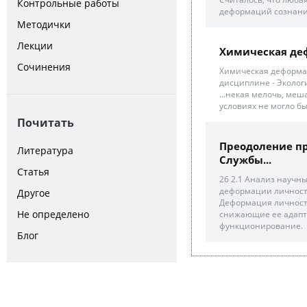
Контрольные работы
деформаций сознани
Методички
Лекции
Химическая де
Сочинения
Химическая деформац
дисциплине - Эколог
...некая мелочь, ме
условиях не могло бы
Почитать
Преодоление п
Литература
Службы...
Статья
26 2.1 Анализ научн
деформации личности
Другое
Деформация личност
Не определено
снижающие ее адапт
функционирование.
Блог