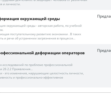
я и личности.
Предла
формация окружающей среды
ия окружающей среды - авторская работа, по учебной
ия.
шающая поступательному развитию экономики . В таких
ть и речи об устранении загрязнения в процессе...
Предла
рофессиональной деформации операторов
ых исследований по проблеме профессиональной
 26 2.2 Проявления...
и - это изменения, нарушающие целостность личности,
ивность и профессионально-эффективное