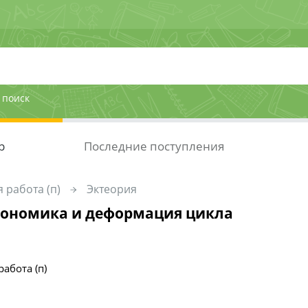
 поиск
р
Последние поступления
 работа (п)
Эктеория
кономика и деформация цикла
работа (п)