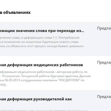
в объявлениях
Предла
мации значения слова при переходе из...
начения слова, и деформация слова 1.1. Употребление
 и искажение их семантики Адаптация нового слова
нно, но объяснить этот процесс иногда бывает довольно
Предла
ная деформация медицинсих работников
формация медицинсих работников - авторская работа, по
- Психология. Тип данной работы Курсовая практика. Данная
ена 06.05.2013 сотрудниками компании "РОСДИПЛОМ" по
азу.
Предла
ная деформация руководителей как
я трудовая деятельность защищает человека от различных