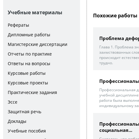
Учебные материалы
Похожие работы 
Рефераты
Дипломные работы
Проблема дефор
Магистерские диссертации
Глава 1. Проблема з
заимствованных слов
Отчеты по практике
происходит естестве
трудно.
Ответы на вопросы
Курсовые работы
Профессиональ
Курсовые проекты
Профессиональная де
Практические задания
учебной дисциплине 
работа была выполн
Эссе
индивидуальному зак
Защитная речь
Доклады
Профессиональ
социальная...
Учебные пособия
Считалось, что люба