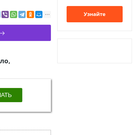
Узнайте
ло,