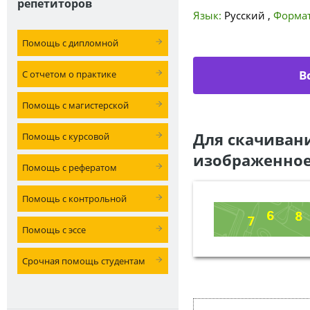
репетиторов
Язык:
Русский
,
Формат
Помощь с дипломной
В
С отчетом о практике
Помощь с магистерской
Для скачиван
Помощь с курсовой
изображенное
Помощь с рефератом
Помощь с контрольной
Помощь с эссе
Срочная помощь студентам