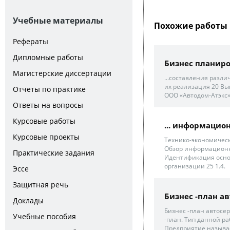
Учебные материалы
Похожие работы 
Рефераты
Дипломные работы
Бизнес планир
Магистерские диссертации
...составления разли
их реализация 20 Вы
Отчеты по практике
ООО «Автодом-Атэкс» 
Ответы на вопросы
Курсовые работы
... информацио
Курсовые проекты
Технико-экономическ
Обзор информационны
Практические задания
Идентификация осно
организации 25 1.4.
Эссе
Защитная речь
Бизнес -план а
Доклады
Бизнес -план автосер
Учебные пособия
-план. Тип данной ра
Предприятие называет