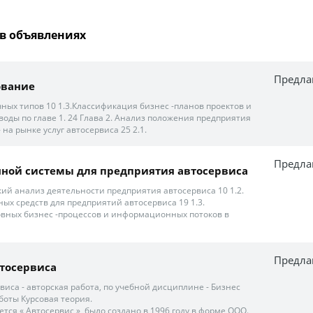
в объявлениях
Предла
ование
чных типов 10 1.3.Классификация бизнес -планов проектов и
воды по главе 1. 24 Глава 2. Анализ положения предприятия
на рынке услуг автосервиса 25 2.1.
Предла
нной системы для предприятия автосервиса
ий анализ деятельности предприятия автосервиса 10 1.2.
х средств для предприятий автосервиса 19 1.3.
вных бизнес -процессов и информационных потоков в
Предла
втосервиса
виса - авторская работа, по учебной дисциплине - Бизнес
боты Курсовая теория.
ся « Автосервис », было создано в 1996 году в форме ООО.