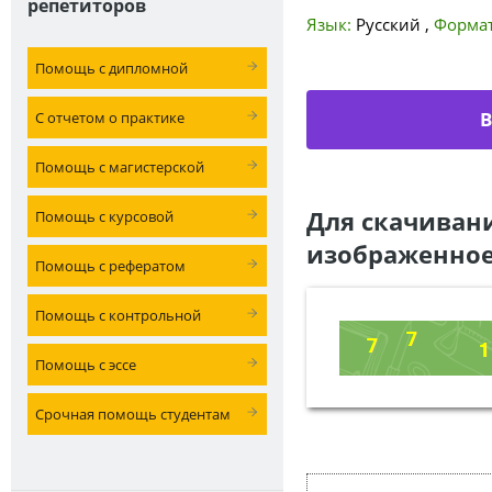
репетиторов
Язык:
Русский
,
Формат
Помощь с дипломной
В
С отчетом о практике
Помощь с магистерской
Для скачиван
Помощь с курсовой
изображенное
Помощь с рефератом
Помощь с контрольной
Помощь с эссе
Срочная помощь студентам