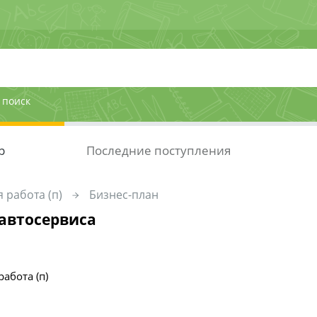
 поиск
р
Последние поступления
 работа (п)
Бизнес-план
 автосервиса
работа (п)