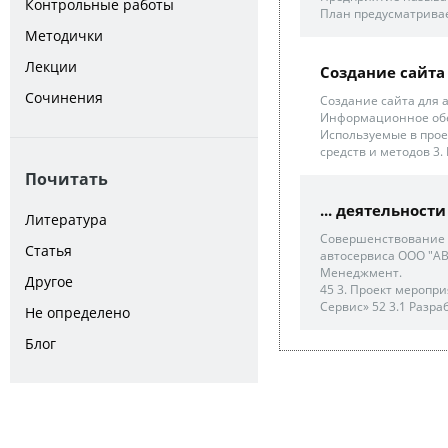
Контрольные работы
План предусматривает
Методички
Лекции
Создание сайта
Сочинения
Создание сайта для а
Информационное обе
Используемые в прое
средств и методов 3.
Почитать
... деятельност
Литература
Совершенствование 
Статья
автосервиса ООО "АВС
Менеджмент.
Другое
45 3. Проект меропр
Сервис» 52 3.1 Разраб
Не определено
Блог