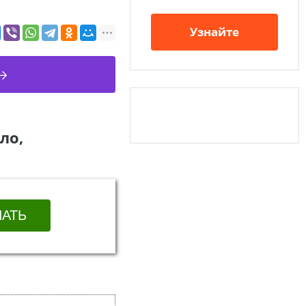
Узнайте
ло,