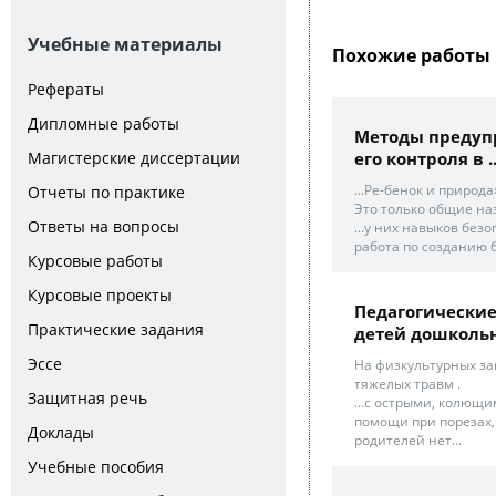
Учебные материалы
Похожие работы 
Рефераты
Дипломные работы
Методы предуп
его контроля в ..
Магистерские диссертации
...Ре-бенок и природ
Отчеты по практике
Это только общие наз
Ответы на вопросы
...у них навыков без
работа по созданию 
Курсовые работы
Курсовые проекты
Педагогические
Практические задания
детей дошкольно
Эссе
На физкультурных за
тяжелых травм .
Защитная речь
...с острыми, колющ
помощи при порезах,
Доклады
родителей нет...
Учебные пособия