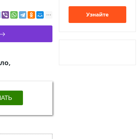
Узнайте
ло,