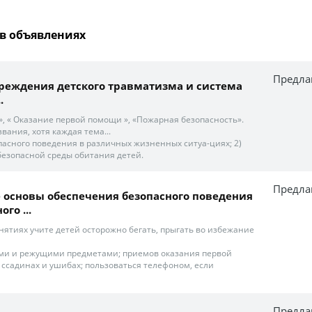
в объявлениях
Предла
реждения детского травматизма и система
.
а», « Оказание первой помощи », «Пожарная безопасность».
вания, хотя каждая тема...
опасного поведения в различных жизненных ситуа-циях; 2)
безопасной среды обитания детей.
Предла
 основы обеспечения безопасного поведения
го ...
нятиях учите детей осторожно бегать, прыгать во избежание
ими и режущими предметами; приемов оказания первой
 ссадинах и ушибах; пользоваться телефоном, если
Предла