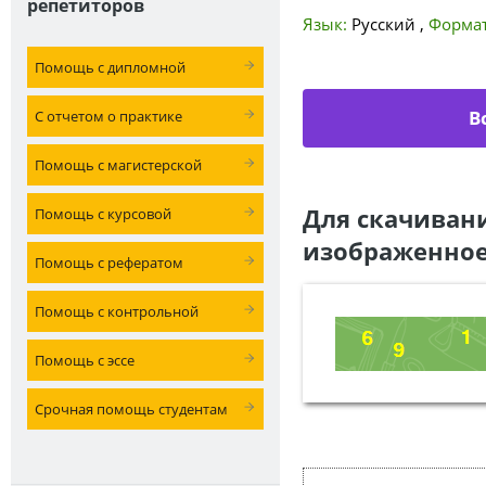
репетиторов
Язык:
Русский
,
Формат
Помощь с дипломной
В
С отчетом о практике
Помощь с магистерской
Для скачиван
Помощь с курсовой
изображенное
Помощь с рефератом
Помощь с контрольной
Помощь с эссе
Срочная помощь студентам