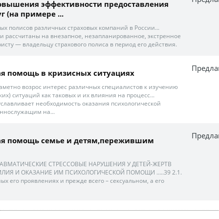
овышения эффективности предоставления
г (на примере ...
ых полисов различных страховых компаний в России...
и рассчитаны на внезапное, незапланированное, экстренное
исту — владельцу страхового полиса в период его действия.
Предла
ая помощь в кризисных ситуациях
аметно возрос интерес различных специалистов к изучению
их) ситуаций как таковых и их влияния на процесс...
славливает необходимость оказания психологической
нослужащим на...
Предла
ая помощь семье и детям,пережившим
ТТРАВМАТИЧЕСКИЕ СТРЕССОВЫЕ НАРУШЕНИЯ У ДЕТЕЙ-ЖЕРТВ
ЛИЯ И ОКАЗАНИЕ ИМ ПСИХОЛОГИЧЕСКОЙ ПОМОЩИ …..39 2.1.
ных его проявлениях и прежде всего – сексуальном, а его