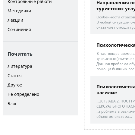
Контрольные работы
Направления п
туристских услу
Методички
Особенности страхов
Лекции
В любой ситуации он
оказание помощи тур
Сочинения
Психологическ
Почитать
В настоящее время з
кризисных (критическ
Данная проблема обу
Литература
помощи бывшим воен
Статья
Другое
Психологическ
насилие
Не определено
...36 ГЛАВА 2. ПОС
Блог
СЕКСУАЛЬНОГО НАСИ
...проблема в различ
объектом система...