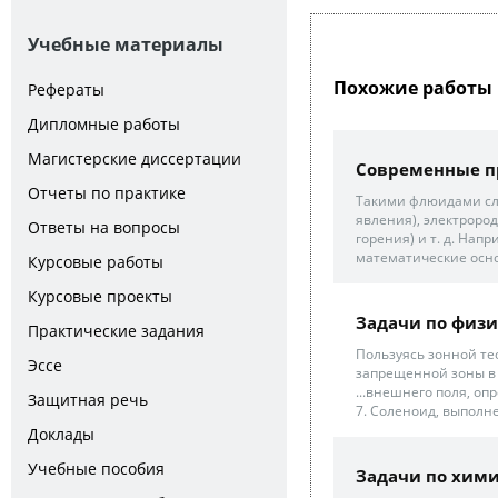
Учебные материалы
Похожие работы 
Рефераты
Дипломные работы
Магистерские диссертации
Современные п
Отчеты по практике
Такими флюидами сл
явления), электроро
Ответы на вопросы
горения) и т. д. Нап
математические осно
Курсовые работы
Курсовые проекты
Задачи по физи
Практические задания
Пользуясь зонной те
Эссе
запрещенной зоны в 
...внешнего поля, о
Защитная речь
7. Соленоид, выполне
Доклады
Учебные пособия
Задачи по хим