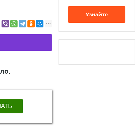
Узнайте
ло,