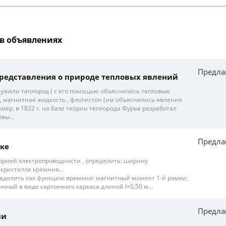
в объявлениях
Предла
редставления о природе тепловых явлений
ужили теплород ( с его помощью объяснялись тепловые
д, магнитная жидкость , флогистон (им объяснялись явления
ример, в 1822 г. на базе теории теплорода Фурье разработал
вы...
Предла
ке
орией электропроводности , определить: ширину
кристалле кремния...
пределить как функцию времени: магнитный момент 1-й рамки;
нный в виде картонного каркаса длиной l=0,50 м...
Предла
ии