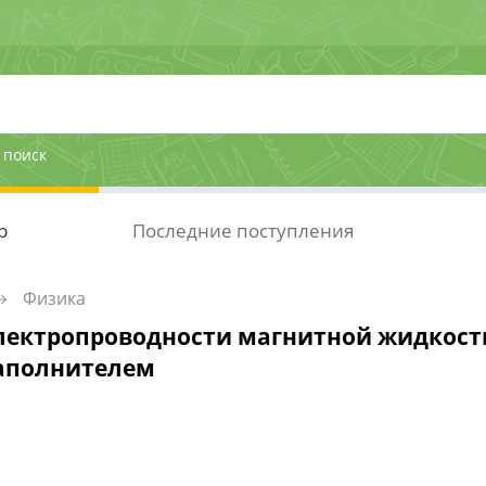
 поиск
р
Последние поступления
Физика
лектропроводности магнитной жидкост
аполнителем