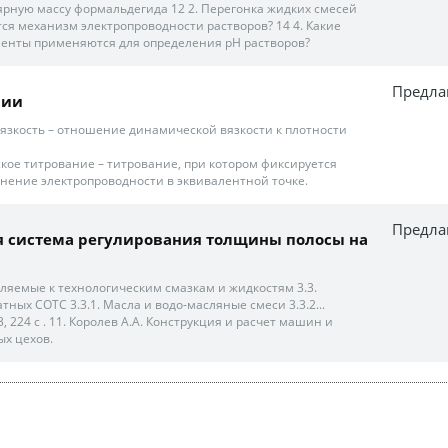
рную массу формальдегида 12 2. Перегонка жидких смесей
тся механизм электропроводности растворов? 14 4. Какие
менты применяются для определения рН растворов?
Предла
мии
вязкость – отношение динамической вязкости к плотности
ское титрование – титрование, при котором фиксируется
нение электропроводности в эквивалентной точке.
Предла
я система регулирования толщины полосы на
ляемые к технологическим смазкам и жидкостям 3.3.
ных СОТС 3.3.1. Масла и водо-масляные смеси 3.3.2...
, 224 с . 11. Королев А.А. Конструкция и расчет машин и
х цехов.