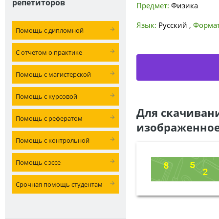
репетиторов
Предмет:
Физика
Язык:
Русский
,
Формат
Помощь с дипломной
С отчетом о практике
Помощь с магистерской
Помощь с курсовой
Для скачиван
Помощь с рефератом
изображенное
Помощь с контрольной
Помощь с эссе
Срочная помощь студентам