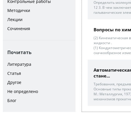
Контрольные работы
Определить молекуля
12 3. В чем заключае
Методички
гальванические эле
Лекции
Сочинения
Вопросы по хи
(2) Кинематическая 
жидкости .
(1) Кондуктометриче
Почитать
скачкообразное изме
Литература
Автоматическа
Статья
стане...
Другое
Требования, предъяв
Основные типы прокат
Не определено
М.: Металлургия, 1973
механизмов прокатны
Блог