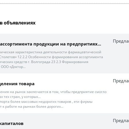
в объявлениях
Предла
ссортимента продукции на предпритиях...
омическая характеристика деятельности фармацевтической
Столетов» 12 2.2 Особенности формирования ассортимента
ческих средств г. Волгограда 23 2.3 Формирования
ООО «Доктор...
Предла
деления товара
ения на рынок заключается в том, чтобы предприятие смогло
 тех стран, у которых...
спорта более массовых недорогих товаров , эти фирмы
 к работе на рынках более дорогих...
Предла
капиталов