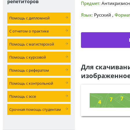
репетиторов
Предмет:
Антикризис
Язык:
Русский
,
Формат
Помощь с дипломной
С отчетом о практике
Помощь с магистерской
Помощь с курсовой
Для скачиван
Помощь с рефератом
изображенное
Помощь с контрольной
Помощь с эссе
Срочная помощь студентам