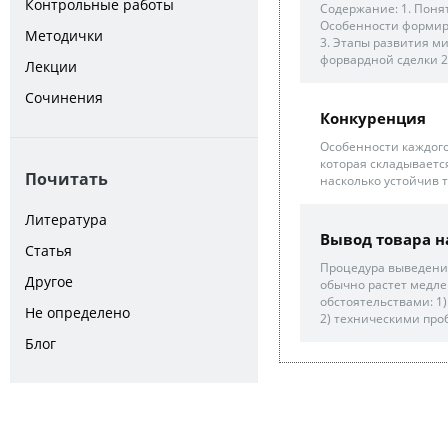
Контрольные работы
Содержание: 1. Понят
Особенности формиро
Методички
3. Этапы развития м
форвардной сделки 22
Лекции
Сочинения
Конкуренция
Особенности каждого
которая складывается
Почитать
насколько устойчив 
Литература
Вывод товара н
Статья
Процедура выведения
Другое
обычно растет медл
обстоятельствами: 1
Не определено
2) техническими про
Блог