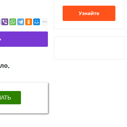
Узнайте
ло,