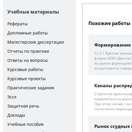
Учебные материалы
Похожие работы 
Рефераты
Дипломные работы
Магистерские диссертации
Формирование а
Отчеты по практике
12 2.1 Краткая экон
фирмы ООО «Доктор 
Ответы на вопросы
на рынке фармацевти
ассортимента товара 
Курсовые работы
Курсовые проекты
Каналы распре
Практические задания
Стратегия проникнов
Эссе
закрепиться на рынках
При этом, начав с эк
Защитная речь
постепенно переходят
Доклады
Учебные пособия
Рынок ссудных 