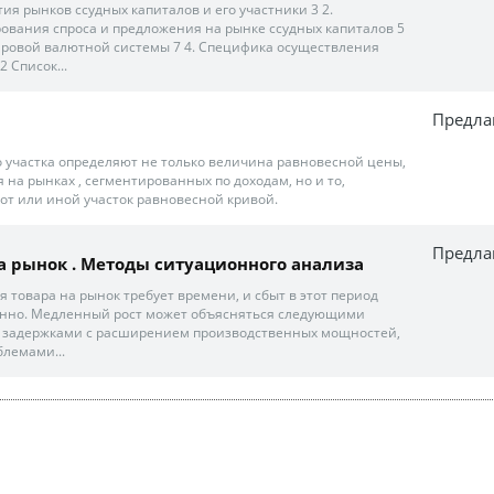
ия рынков ссудных капиталов и его участники 3 2.
вания спроса и предложения на рынке ссудных капиталов 5
ировой валютной системы 7 4. Специфика осуществления
 Список...
Предла
 участка определяют не только величина равновесной цены,
 на рынках , сегментированных по доходам, но и то,
тот или иной участок равновесной кривой.
Предла
а рынок . Методы ситуационного анализа
 товара на рынок требует времени, и сбыт в этот период
енно. Медленный рост может объясняться следующими
) задержками с расширением производственных мощностей,
блемами...