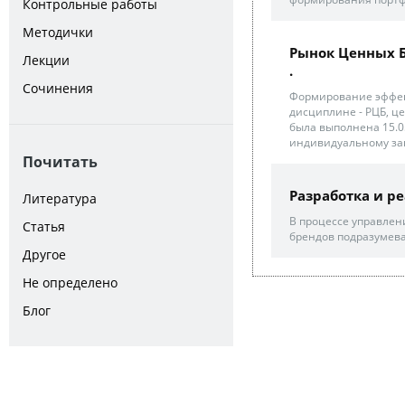
Контрольные работы
Методички
Рынок Ценных 
Лекции
.
Сочинения
Формирование эффект
дисциплине - РЦБ, ц
была выполнена 15.
индивидуальному зак
Почитать
Разработка и р
Литература
В процессе управлен
Статья
брендов подразумев
Другое
Не определено
Блог