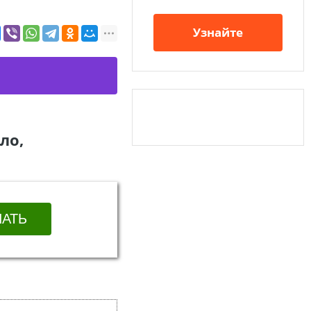
Узнайте
ло,