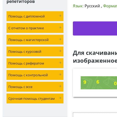
репетиторов
Язык:
Русский
,
Формат
Помощь с дипломной
С отчетом о практике
Помощь с магистерской
Для скачиван
Помощь с курсовой
изображенное
Помощь с рефератом
Помощь с контрольной
Помощь с эссе
Срочная помощь студентам