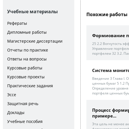
Учебные материалы
Похожие работы 
Рефераты
Дипломные работы
Формиование п
Магистерские диссертации
25 2.2 Вогнутость эф
Управление портфеле
Отчеты по практике
портфелем 32 3.2. П
Ответы на вопросы
Курсовые работы
Система монит
Курсовые проекты
Введение 3 Глава I.
ценных бумаг 5 1.2 
Практические задания
Определение уровня 
портфеля ценных бума
Эссе
Защитная речь
Процесс формир
Доклады
примере...
Учебные пособия
Эта цель не менее ак
формирования портф