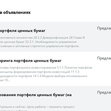
в объявлениях
Предла
ортфеля ценных бумаг
фективного множества 28 2.3 Диверсификация 28 Глава III
м ценных бумаг 32 3.1. Необходимость управления
ассивные и активные стратегии управления портфеля .
Предла
оринга портфеля ценных бумаг
 Основы портфельного инвестирования 5 1.1 Понятия портфеля
Принципы формирования портфеля инвестиций 11 1.3
доходности портфеля 14 1.4 Модели выбора оптимального
г 15...
Предла
ования портфеля ценных бумаг (на
туальна и сейчас. Цель работы – показать процесс
еля ценных бумаг.