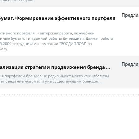
Предла
Бумаг. Формирование эффективного портфеля
ивного портфеля . - авторская работа, по учебной
енные бумаги. Тип данной работы Дипломная. Данная работа
05.2009 сотрудниками компании "РОСДИПЛОМ" по
азу.
Предла
еализация стратегии продвижения бренда ...
ия портфелем брендов не редко имеет место каннибализм
ает съедание новой или уже существующим брендом .