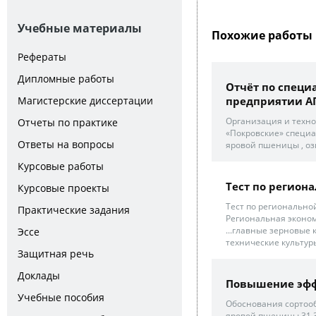
Учебные материалы
Похожие работы 
Рефераты
Дипломные работы
Отчёт по специ
предприятии А
Магистерские диссертации
Организация и техно
Отчеты по практике
«Покровские» специа
Ответы на вопросы
яровой пшеницы , оз
Курсовые работы
Тест по регион
Курсовые проекты
Тест по региональной
Практические задания
Региональная эконом
...главные зерновые 
Эссе
технические культуры
Защитная речь
Доклады
Повышение эффе
Учебные пособия
Обоснования сортоо
яровой пшеницы 31 3