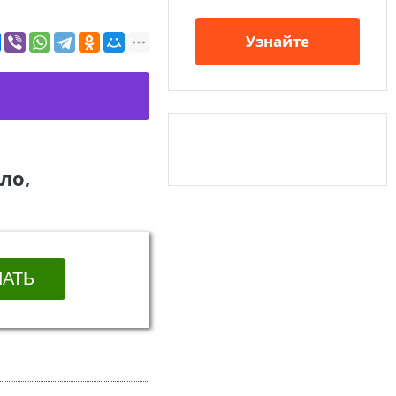
Узнайте
ло,