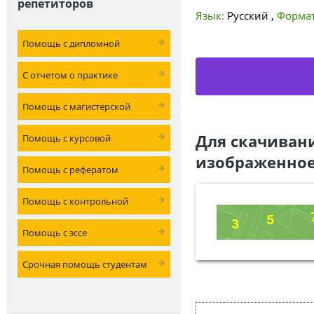
репетиторов
Язык:
Русский
,
Формат
Помощь с дипломной
С отчетом о практике
Помощь с магистерской
Для скачиван
Помощь с курсовой
изображенное
Помощь с рефератом
Помощь с контрольной
Помощь с эссе
Срочная помощь студентам