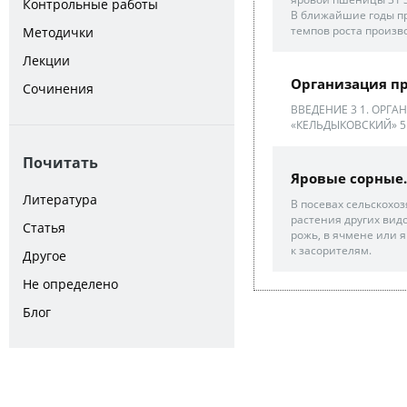
Контрольные работы
В ближайшие годы п
темпов роста произво
Методички
Лекции
Организация пр
Сочинения
ВВЕДЕНИЕ 3 1. ОРГА
«КЕЛЬДЫКОВСКИЙ» 5 
Почитать
Яровые сорные.
Литература
В посевах сельскохо
растения других вид
Статья
рожь, в ячмене или 
к засорителям.
Другое
Не определено
Блог