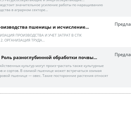
редстоит значительное усиление работы по наращиванию
дства в аграрном секторе...
Предла
оизводства пшеницы и исчисление...
НИЗАЦИЯ ПРОИЗВОДСТВА И УЧЕТ ЗАТРАТ В СПК
2. ОРГАНИЗАЦИЯ ТРУДА...
Предла
 Роль разноглубинной обработки почвы...
зяйственных культур могут произ¬растать также культурные
ов и сортов. В озимой пшенице может встречаться озимая
яровой пшенице — овес. Такие посторонние растения относят