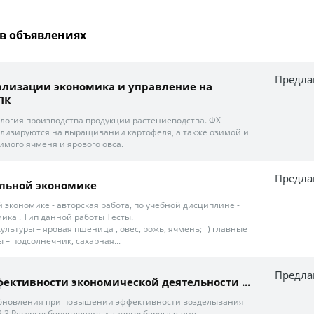
в объявлениях
Предла
ализации экономика и управление на
ПК
логия производства продукции растениеводства. ФХ
лизируются на выращивании картофеля, а также озимой и
имого ячменя и ярового овса.
Предла
альной экономике
 экономике - авторская работа, по учебной дисциплине -
ика . Тип данной работы Тесты.
культуры – яровая пшеница , овес, рожь, ячмень; г) главные
 – подсолнечник, сахарная...
Предла
ктивности экономической деятельности ...
бновления при повышении эффективности возделывания
.3 Ресурсосберегающие и энергосберегающие...