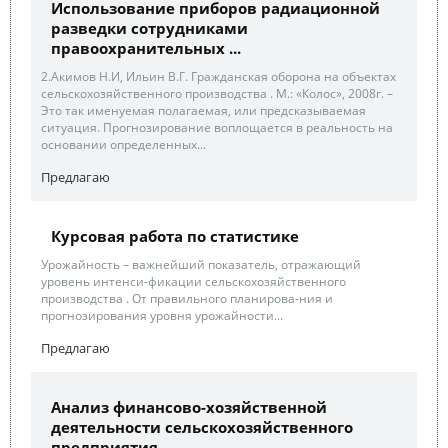
Использование приборов радиационной
разведки сотрудниками
правоохранительных ...
2.Акимов Н.И, Ильин В.Г. Гражданская оборона на объектах
сельскохозяйственного производства . М.: «Колос», 2008г. –
Это так именуемая полагаемая, или предсказываемая
ситуация. Прогнозирование воплощается в реальность на
основании определенных...
Предлагаю
Курсовая работа по статистике
Урожайность – важнейший показатель, отражающий
уровень интенси-фикации сельскохозяйственного
производства . От правильного планирова-ния и
прогнозирования уровня урожайности...
Предлагаю
Анализ финансово-хозяйственной
деятельности сельскохозяйственного
предприятия.