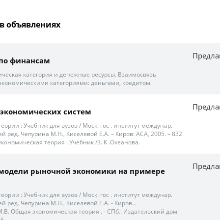
в объявлениях
Предла
 по финансам
ческая категория и денежные ресурсы. Взаимосвязь
экономическими категориями: деньгами, кредитом.
Предла
 экономических систем
еории : Учебник для вузов / Моск. гос . институт междунар.
 ред. Чепурина М.Н., Киселевой Е.А. – Киров: АСА, 2005. – 832
. Экономическая теория : Учебник /З. К .Океанова.
Предла
модели рыночной экономики на примере
еории : Учебник для вузов / Моск. гос . институт междунар.
 ред. Чепурина М.Н., Киселевой Е.А. - Киров...
.В. Общая экономическая теория . - СПб.: Издательский дом
6.