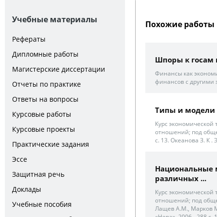
Учебные материалы
Похожие работы 
Рефераты
Дипломные работы
Шпоры к госам
Магистерские диссертации
Финансы как экономи
финансов с другими 
Отчеты по практике
Ответы на вопросы
Типы и модели
Курсовые работы
Курс экономической т
Курсовые проекты
отношений; под общей
с. 13. Океанова З. К 
Практические задания
Эссе
Национальные 
Защитная речь
различных ...
Доклады
Курс экономической т
отношений; под общей
Учебные пособия
Лащев А.М., Марков М
«Нева», 2006. -288 с. 1