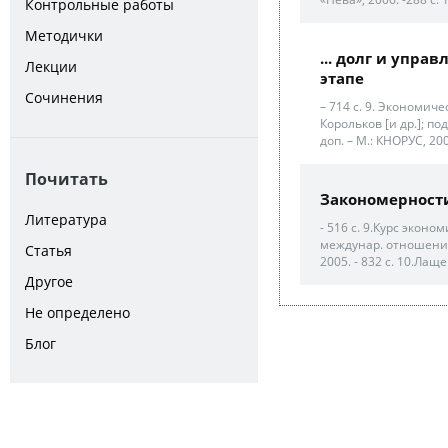
Контрольные работы
Методички
... долг и упр
Лекции
этапе
Сочинения
– 714 с. 9. Экономиче
Корольков [и др.]; под
доп. – М.: КНОРУС, 20
Почитать
Закономерности
Литература
- 516 с. 9.Курс эконо
междунар. отношений;
Статья
2005. - 832 с. 10.Лащ
Другое
Не определено
Блог