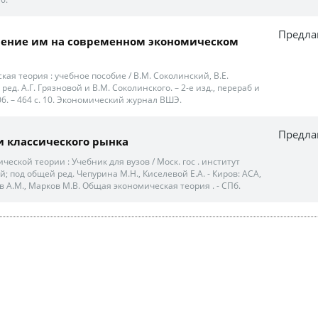
Предла
авление им на современном экономическом
ская теория : учебное пособие / В.М. Соколинский, В.Е.
 ред. А.Г. Грязновой и В.М. Соколинского. – 2-е изд., перераб и
06. – 464 с. 10. Экономический журнал ВШЭ.
Предла
 классического рынка
мической теории : Учебник для вузов / Моск. гос . институт
 под общей ред. Чепурина М.Н., Киселевой Е.А. - Киров: АСА,
ев А.М., Марков М.В. Общая экономическая теория . - СПб.