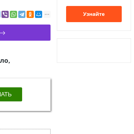
Узнайте
ло,