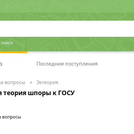
 поиск
р
Последние поступления
на вопросы
Эктеория
 теория шпоры к ГОСУ
а вопросы