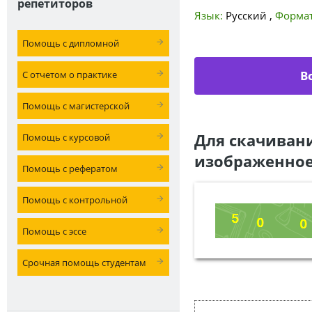
репетиторов
Язык:
Русский
,
Формат
Помощь с дипломной
В
С отчетом о практике
Помощь с магистерской
Для скачиван
Помощь с курсовой
изображенное
Помощь с рефератом
Помощь с контрольной
Помощь с эссе
Срочная помощь студентам