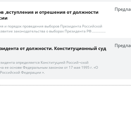
Предла
в ,вступления и отрешения от должности
сии
ция и порядок проведения выборов Президента Российской
Развитие законодательства о выборах Президента РФ…………….
Предла
идента от должности. Конституционный суд
зидента определяется Конституцией Россий¬ской
 на ее основе Федеральным законом от 17 мая 1995 г. «О
Российской Федерации ».