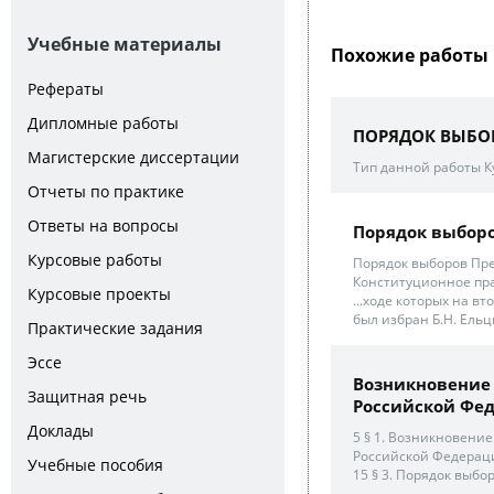
Учебные материалы
Похожие работы 
Рефераты
Дипломные работы
ПОРЯДОК ВЫБОР
Магистерские диссертации
Тип данной работы К
Отчеты по практике
Ответы на вопросы
Порядок выбор
Курсовые работы
Порядок выборов Пре
Конституционное пра
Курсовые проекты
...ходе которых на 
был избран Б.Н. Ельц
Практические задания
Эссе
Возникновение 
Защитная речь
Российской Фе
Доклады
5 § 1. Возникновение
Российской Федераци
Учебные пособия
15 § 3. Порядок выбо