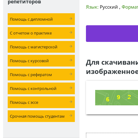
репетиторов
Язык:
Русский
,
Формат
Помощь с дипломной
С отчетом о практике
Помощь с магистерской
Для скачиван
Помощь с курсовой
изображенное
Помощь с рефератом
Помощь с контрольной
Помощь с эссе
Срочная помощь студентам