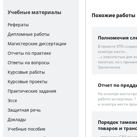
Учебные материалы
Похожие работы 
Рефераты
Дипломные работы
Полномочия сл
Магистерские диссертации
В проекте УПК сохра
осмотра места...
Отчеты по практике
...с опасностью для 
понятых, но с примен
Ответы на вопросы
Заключение
Курсовые работы
Курсовые проекты
Отчет по предд
Практические задания
На осмотре места пр
работе экспертами. 
Эссе
и осмотра места про
Защитная речь
Доклады
Порядок тамож
товаров и транс
Учебные пособия
...площадку СВХ пун