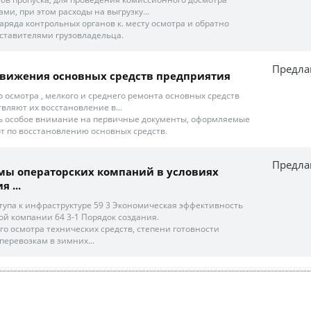
и, при этом расходы на выгрузку...
 наряда контрольных органов к. месту осмотра и обратно
ставителями грузовладельца.
Предла
движения основных средств предприятия
 осмотра , мелкого и среднего ремонта основных средств
вляют их восстановление в...
ь особое внимание на первичные документы, оформляемые
т по восстановлению основных средств.
Предла
мы операторских компаний в условиях
 ...
ступа к инфраструктуре 59 3 Экономическая эффективность
ой компании 64 3-1 Порядок создания.
его осмотра технических средств, степени готовности
 перевозкам в зимних...