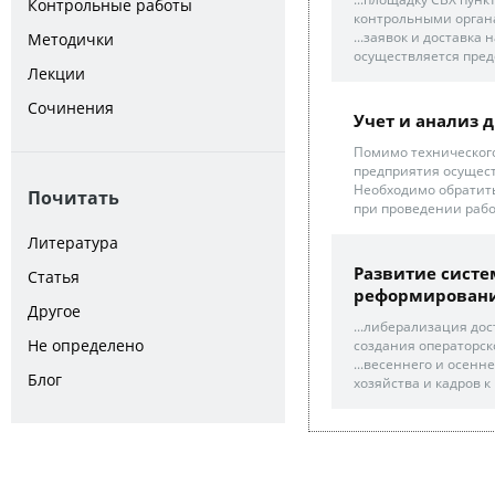
Контрольные работы
контрольными органам
...заявок и доставка
Методички
осуществляется пред
Лекции
Сочинения
Учет и анализ 
Помимо технического
предприятия осущест
Необходимо обратит
Почитать
при проведении рабо
Литература
Развитие систе
Статья
реформирования
Другое
...либерализация до
Не определено
создания операторск
...весеннего и осенн
Блог
хозяйства и кадров к