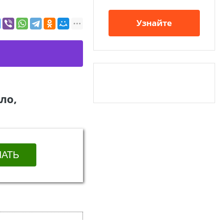
Узнайте
ло,