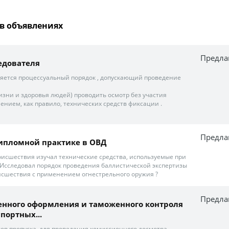
в объявлениях
Предла
едователя
няется процессуальный порядок , допускающий проведение
жизни и здоровья людей) проводить осмотр без участия
ением, как правило, технических средств фиксации .
Предла
ипломной практике в ОВД
оисшествия изучал технические средства, используемые при
? Исследовал порядок проведения баллистической экспертизы
исшествия с применением огнестрельного оружия ?
Предла
енного оформления и таможенного контроля
портных...
ктов пропуска, для проведения комиссионного досмотра