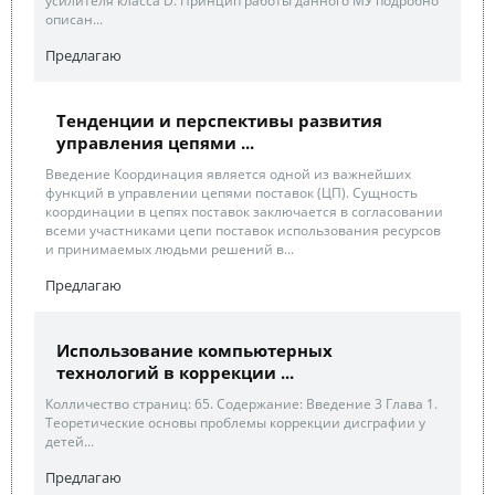
усилителя класса D. Принцип работы данного МУ подробно
описан...
Предлагаю
Тенденции и перспективы развития
управления цепями ...
Введение Координация является одной из важнейших
функций в управлении цепями поставок (ЦП). Сущность
координации в цепях поставок заключается в согласовании
всеми участниками цепи поставок использования ресурсов
и принимаемых людьми решений в...
Предлагаю
Использование компьютерных
технологий в коррекции ...
Колличество страниц: 65. Содержание: Введение 3 Глава 1.
Теоретические основы проблемы коррекции дисграфии у
детей...
Предлагаю