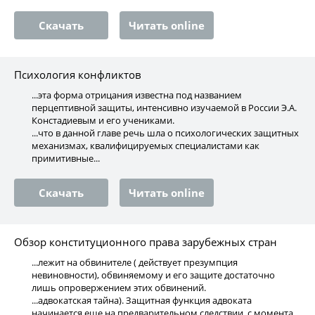
Скачать
Читать online
Психология конфликтов
...эта форма отрицания известна под названием
перцептивной защиты, интенсивно изучаемой в России Э.А.
Констадиевым и его учениками.
...что в данной главе речь шла о психологических защитных
механизмах, квалифицируемых специалистами как
примитивные...
Скачать
Читать online
Обзор конституционного права зарубежных стран
...лежит на обвинителе ( действует презумпция
невиновности), обвиняемому и его защите достаточно
лишь опровержением этих обвинений.
...адвокатская тайна). Защитная функция адвоката
начинается еще на предварительном следствии, с момента