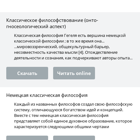
Классическое философствование (онто-
гносеологический аспект)
Классическая философия Гегеля есть вершина немецкой
классической философии ; в то же время она...
...мировоззренческий, общекультурный барьер,
несовместность качества мысли [4]. Отождествление
деятельности и сознания, как подчеркивают авторы опыта...
Скачать
Читать online
Немецкая классическая философия
Каждый из названных философов создал свою философскую
систему, отличающуюся богатством идей и концепций.
Вместе с тем немецкая классическая философия
представляет собой единое духовное образование, которое
характеризуется следующими общими чертами