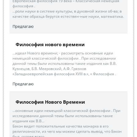
Европейская философия 19 века – Классическая немецкая
философия .
...роли науки в системе культуры, в духовной жизни об-ва; в
качестве образца берутся естествен-ные науки, математика.
Предлагаю
Философия нового времени
...идеал Нового времени; - рассмотреть основные идеи
немецкой классической философии . При исследовании
данной темы были использованы такие издания как В.В.
Кузнецов, Б.В. Мееровский, А.Ф. Грязнов
«Западноевропейская философия XVIII в.», « Философия .
Предлагаю
Философия Нового Времени
...основные идеи немецкой классической философии . При
исследовании данной темы были использованы такие
издания как В.В...
Бэкон видит положительные качества монарха в его
религиозности, из чего мы можем сделать вывод, что Бэкон
был, скорее всего...