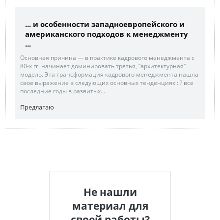
... и особенности западноевропейского и
американского подходов к менеджменту
...
Основная причина — в практике кадрового менеджмента с
80-х гг. начинает доминировать третья, “архитектурная”
модель. Эта трансформация кадрового менеджмента нашла
свое выражение в следующих основных тенденциях : ? все
последние годы в развитых...
Предлагаю
Не нашли
материал для
своей работы?