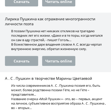
Скачать
Читать online
Лирика Пушкина как отражение многогранности
личности поэта
В поэзии Пушкина нет никаких откликов на трагедию
последних лет его жизни. «Даже и в те поры, когда метался
он сам в аду страстей, - пишет Гоголь...
В божественном даре владения словом А .С. всегда черпал
внутреннюю энергию, обретал жизненную силу.
Скачать
Читать online
А . С . Пушкин в творчестве Марины Цветаевой
Из числа современников А . С . Пушкина поэзия его, быть
может, более родственна поэзии Гёте, но не Гёте –
представителя...
Название очерка «Мой Пушкин » - это, во – первых, акцент
на личное, субъективное восприятие образа А . С . Пушкина ,
во – вторых...