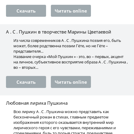
Скачать
Читать online
А . С . Пушкин в творчестве Марины Цветаевой
Из числа современников А . С . Пушкина поэзия его, быть
может, более родственна поэзии Гёте, но не Гёте –
представителя...
Название очерка «Мой Пушкин » - это, во – первых, акцент
на личное, субъективное восприятие образа А . С . Пушкина ,
во – вторых...
Скачать
Читать online
Любовная лирика Пушкина
Всю лирику А . С . Пушкина можно представить как
бесконечный роман в стихах, главным предметом
изображения которого оказывается внутренний мир
лирического героя с его чувствами, переживаниями и
стремлениями, будь то порыв страсти, предчувствие