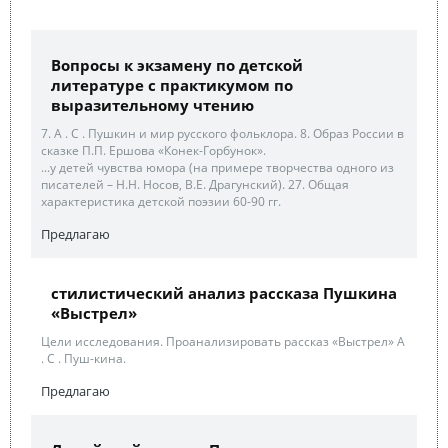
Вопросы к экзамену по детской
литературе с практикумом по
выразительному чтению
7. А . С . Пушкин и мир русского фольклора. 8. Образ России в
сказке П.П. Ершова «Конек-Горбунок».
...у детей чувства юмора (на примере творчества одного из
писателей – Н.Н. Носов, В.Е. Драгунский). 27. Общая
характеристика детской поэзии 60-90 гг.
Предлагаю
стилистический анализ рассказа Пушкина
«Выстрел»
Цели исследования. Проанализировать рассказ «Выстрел» А
. С . Пуш-кина.
Предлагаю