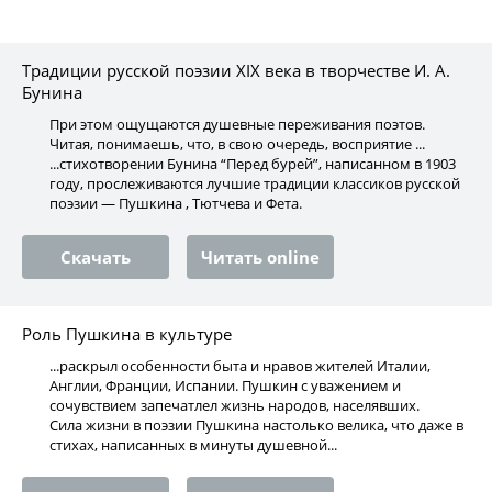
Традиции русской поэзии XIX века в творчестве И. А.
Бунина
При этом ощущаются душевные переживания поэтов.
Читая, понимаешь, что, в свою очередь, восприятие ...
...стихотворении Бунина “Перед бурей”, написанном в 1903
году, прослеживаются лучшие традиции классиков русской
поэзии — Пушкина , Тютчева и Фета.
Скачать
Читать online
Роль Пушкина в культуре
...раскрыл особенности быта и нравов жителей Италии,
Англии, Франции, Испании. Пушкин с уважением и
сочувствием запечатлел жизнь народов, населявших.
Сила жизни в поэзии Пушкина настолько велика, что даже в
стихах, написанных в минуты душевной...