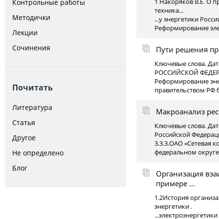
1 Накоряков В.Е. О 
Контрольные работы
техника...
Методички
...у энергетики Росси
Реформирование элек
Лекции
Сочинения
Пути решения пр
Ключевые слова. Дат
РОССИЙСКОЙ ФЕДЕ
Реформирование эне
Почитать
правительством РФ 
Литература
Макроанализ рес
Статья
Ключевые слова. Дата
Российской Федерац
Другое
3.3.3.ОАО «Сетевая 
федеральном округе
Не определено
Блог
Организация вза
примере ...
1.2История организ
энергетики .
...электроэнергетик