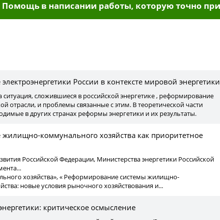
Помощь в написании работы, которую точно при
ы
электроэнергетики России в контексте мировой энергетики
а ситуация, сложившиеся в российской энергетике , реформирование
ой отрасли, и проблемы связанные с этим. В теоретической части
димые в других странах реформы энергетики и их результаты.
 жилищно-коммунального хозяйства как приоритетное
азвития Российской Федерации, Министерства энергетики Российской
ента...
льного хозяйства», « Реформирование системы жилищно-
ства: новые условия рыночного хозяйствования и...
энергетики: критическое осмысление