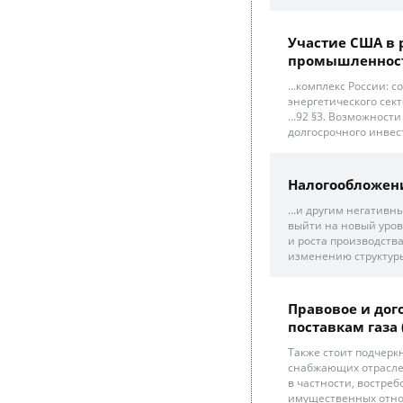
Участие США в
промышленност
...комплекс России: 
энергетического сект
...92 §3. Возможнос
долгосрочного инвес
Налогообложени
...и другим негатив
выйти на новый уров
и роста производств
изменению структуры
Правовое и дог
поставкам газа (
Также стоит подчерк
снабжающих отраслей
в частности, востре
имущественных отно