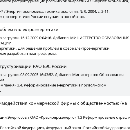
проекте реструктуризации российской энергетики /Энергия: экономика,
и? / Энергия: экономика, техника, экология, № 9, 2004, с. 2-11.
троэнергетики России вступает в новый этап.
облем в электроэнергетике
а загрузки. 16.12.2009 0:04:16. Добавил. МИНИСТЕРСТВО ОБРАЗОВАНИЯ
РАЦИИ.
ргетики . Для решения проблем в сфере электроэнергетики
был разработан план реформы.
труктуризации РАО ЕЭС России
 загрузки. 08.09.2005 16:43:52. Добавил. Министерство Образования
ии.
компания» 3.4. Реформирование энергетики в приволжском
.
имодействия коммерческой фирмы с общественностью (на
ации Энергосбыт ОАО «Красноярскэнерго» 1.3 Реформирование отрасл
и Российской Федерации», Федеральный закон Российской Федерации о