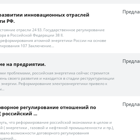
Предла
 развитии инновационных отраслей
и РФ.
состояние отрасли 24 §3. Государственное регулирование
ора в Российской Федерации 38 II.
ти реформирования атомной энергетики России на основе
тирования 107 Заключение...
Предла
е на предриятии.
ными проблемами, российская энергетика сейчас стремится
ень своего развития и находится в стадии реструктуризации
а энергии. Реформирование электроэнергетики привело к
...
Предла
оворное регулирование отношений по
 российский ...
нуть, что реформирование российской экономики в целом и
 ( энергетики , газовой и нефтяной промышленности и пр.),
бовало возможности договорного регулирования
шений...