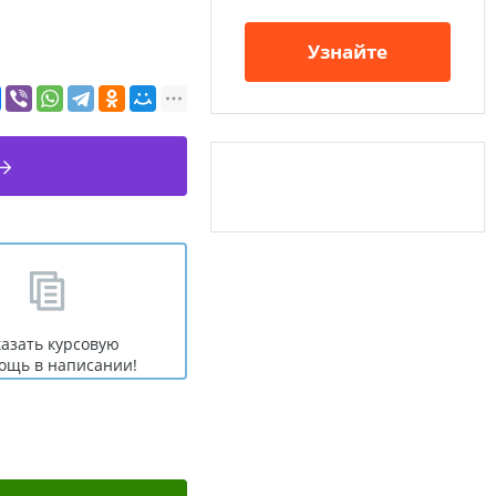
Узнайте
казать курсовую
ощь в написании!