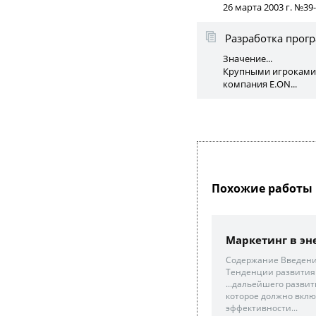
26 марта 2003 г. №39
Разработка прог
Значение...
Крупными игроками р
компания E.ON...
Похожие работы 
Маркетинг в эн
Содержание Введение
Тенденции развития и
...дальейшего разви
которое должно вклю
эффективности...