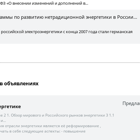
-ФЗ «О внесении изменений и дополнений в...
раммы по развитию нетрадиционной энергетики в России...
оссийской электроэнергетики с конца 2007 года стали германская
в объявлениях
Предла
ергетике
 2 1. Обзор мирового и Российского рынков энергетики 3 1.1
...
тия отрасли энергетики является её реформирование ,
чать в себя следующие аспекты: - повышение