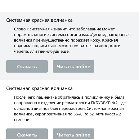
Системная красная волчанка
Слово « системная » значит, что заболевание может
поражать многие системы организма. .Дискоидная красная
волчанка преимущественно поражает кожу. Красная
поднимающаяся сыпь может появиться на лице, коже
черепа, или где-нибудь еще.
Скачать
Читать online
Системная красная волчанка
После чего пациентка обратилась в поликлинику и была
направлена в отделение ревматологии ГКБУЗВКБ №2, где
основной диагноз был пересмотрен: Системная красная
волчанка , серопозитивная по SS-A, Ro 52, Активность 2
степени.
Скачать
Читать online