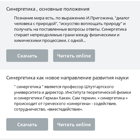
Синергетика , основные положения
Познание мира есть, по выражению И.Пригожина, "диалог
человека с природой", "искусство воплощать природу" и
получать на поставленные вопросы ответы. Синергетика
стирает непреодолимые грани между физическими и
химическими процессами, с одной...
Скачать
Читать online
Синергетика как новое направление развития науки
" синергетика " является профессор Штутгартского
университета и директор. Института теоретической физики
и синергетики Герман Хакен. Сам термин. « синергетика »
происходит от греческого «синергена» - содействие,
сотрудничество, «вместедействие».
Скачать
Читать online