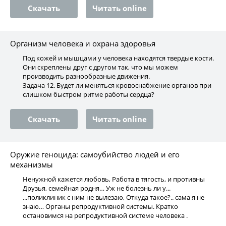
Скачать
Читать online
Организм человека и охрана здоровья
Под кожей и мышцами у человека находятся твердые кости.
Они скреплены друг с другом так, что мы можем
производить разнообразные движения.
Задача 12. Будет ли меняться кровоснабжение органов при
слишком быстром ритме работы сердца?
Скачать
Читать online
Оружие геноцида: самоубийство людей и его
механизмы
Ненужной кажется любовь, Работа в тягость, и противны
Друзья, семейная родня… Уж не болезнь ли у...
...поликлиник с ним не вылезаю, Откуда такое?.. сама я не
знаю… Органы репродуктивной системы. Кратко
остановимся на репродуктивной системе человека .