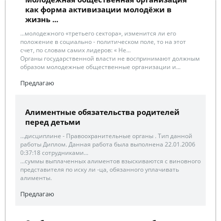
как форма активизации молодёжи в
жизнь ...
...молодежного «третьего сектора», изменится ли его
положение в социально - политическом поле, то на этот
счет, по словам самих лидеров: « Не...
Органы государственной власти не воспринимают должным
образом молодежные общественные организации и...
Предлагаю
Алиментные обязательства родителей
перед детьми
...дисциплине - Правоохранительные органы . Тип данной
работы Диплом. Данная работа была выполнена 22.01.2006
0:37:18 сотрудниками...
...суммы выплаченных алиментов взыскиваются с виновного
представителя по иску ли -ца, обязанного уплачивать
алименты.
Предлагаю