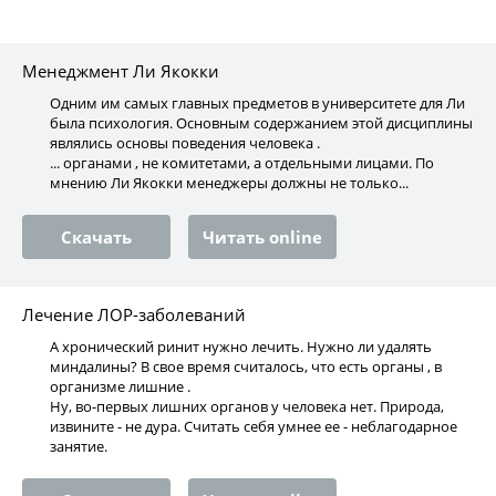
Менеджмент Ли Якокки
Одним им самых главных предметов в университете для Ли
была психология. Основным содержанием этой дисциплины
являлись основы поведения человека .
... органами , не комитетами, а отдельными лицами. По
мнению Ли Якокки менеджеры должны не только...
Скачать
Читать online
Лечение ЛОР-заболеваний
А хронический ринит нужно лечить. Нужно ли удалять
миндалины? В свое время считалось, что есть органы , в
организме лишние .
Ну, во-первых лишних органов у человека нет. Природа,
извините - не дура. Считать себя умнее ее - неблагодарное
занятие.