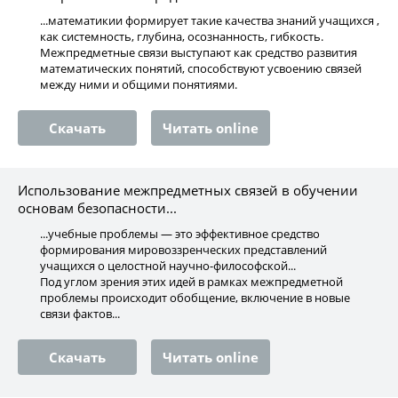
...математикии формирует такие качества знаний учащихся ,
как системность, глубина, осознанность, гибкость.
Межпредметные связи выступают как средство развития
математических понятий, способствуют усвоению связей
между ними и общими понятиями.
Скачать
Читать online
Использование межпредметных связей в обучении
основам безопасности...
...учебные проблемы — это эффективное средство
формирования мировоззренческих представлений
учащихся о целостной научно-философской...
Под углом зрения этих идей в рамках межпредметной
проблемы происходит обобщение, включение в новые
связи фактов...
Скачать
Читать online