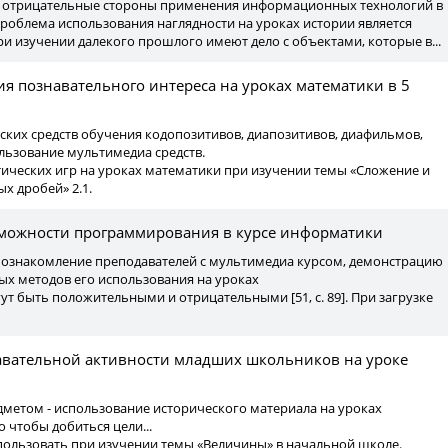
 отрицательные стороны применения информационных технологий в
роблема использования наглядности на уроках истории является
при изучении далекого прошлого имеют дело с объектами, которые в...
ития познавательного интереса на уроках математики в 5
ских средств обучения кодопозитивов, диапозитивов, диафильмов,
льзование мультимедиа средств.
тических игр на уроках математики при изучении темы «Сложение и
х дробей» 2.1.
можности программирования в курсе информатики
е ознакомление преподавателей с мультимедиа курсом, демонстрацию
ых методов его использования на уроках
гут быть положительными и отрицательными [51, с. 89]. При загрузке
знавательной активности младших школьников на уроке
едметом - использование исторического материала на уроках
о чтобы добиться цели...
пользовать при изучении темы «Величины» в начальной школе.