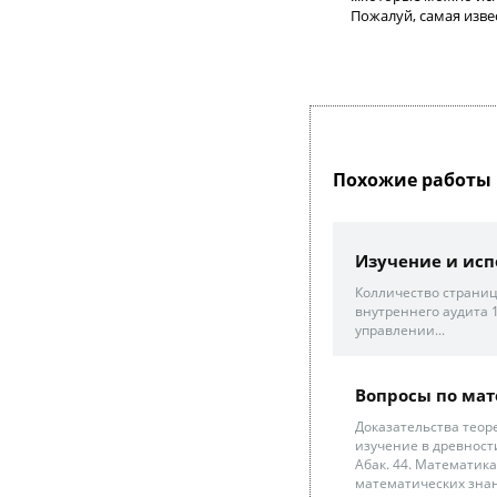
Пожалуй, самая извес
Похожие работы 
Изучение и исп
Колличество страниц
внутреннего аудита 1
управлении...
Вопросы по ма
Доказательства теор
изучение в древности
Абак. 44. Математика
математических знан