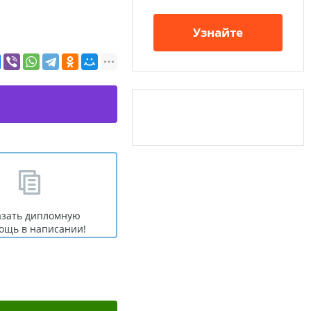
Узнайте
азать дипломную
ощь в написании!