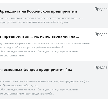
Предла
брендинга на Российском предприятии
влении на рынке создает о себе некоторое впечатление -
рицательное , оно появляется неизбежно, как...
Предла
предприятия:... их использования на ...
дприятия: формирование и эффективность их использования
гоградское" - авторская работа, по учебной...
бого предприятия может быть достигнут при условии
о состояния его...
Предла
ния основных фондов предприятия ( на
тивность использования основных фондов предприятия ( на
) - авторская работа, по...
бого предприятия может быть достигнут при условии
о состояния его производственной...