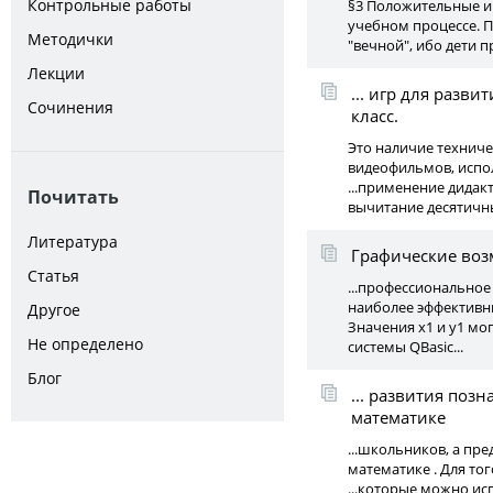
Контрольные работы
§3 Положительные и
учебном процессе. П
Методички
"вечной", ибо дети 
Лекции
... игр для разв
Сочинения
класс.
Это наличие техниче
видеофильмов, испо
...применение дидак
Почитать
вычитание десятичны
Литература
Графические воз
Статья
...профессионально
наиболее эффективн
Другое
Значения x1 и y1 мо
Не определено
системы QBasic...
Блог
... развития по
математике
...школьников, а пр
математике . Для тог
...которые можно ис