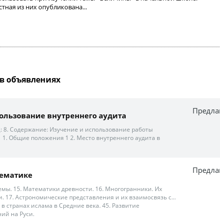
тная из них опубликована...
в объявлениях
Предла
ользование внутреннего аудита
: 8. Содержание: Изучение и использование работы
 1. Общие положения 1 2. Место внутреннего аудита в
Предла
тематике
емы. 15. Математики древности. 16. Многогранники. Их
. 17. Астрономические представления и их взаимосвязь с...
 в странах ислама в Средние века. 45. Развитие
ий на Руси.