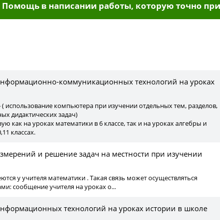
Помощь в написании работы, которую точно при
ы
информационно-коммуникационных технологий на уроках
 ( использование компьютера при изучении отдельных тем, разделов,
ых дидактических задач)
ю как на уроках математики в 6 классе, так и на уроках алгебры и
0,11 классах.
змерений и решение задач на местности при изучении
еются у учителя математики . Такая связь может осуществляться
и: сообщение учителя на уроках о...
нформационных технологий на уроках истории в школе