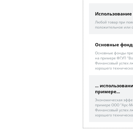
Использование 
Любой товар при поя
положительное или от
Основные фонды 
Основные фонды пре
на примере ФГУП "Вол
Финансовый успех лю
хорошего техническог
... использова
примере...
Экономическая эффек
примере ООО "Арс-Мет"
Финансовый успех лю
хорошего техническог