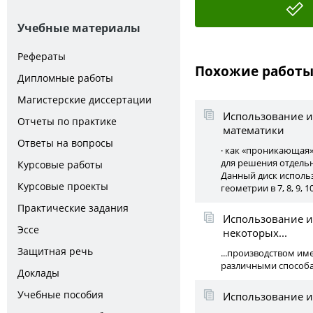
Учебные материалы
Рефераты
Похожие работ
Дипломные работы
Магистерские диссертации
Использование 
Отчеты по практике
математики
Ответы на вопросы
· как «проникающая»
для решения отдельн
Курсовые работы
Данный диск использу
Курсовые проекты
геометрии в 7, 8, 9, 1
Практические задания
Использование и
Эссе
некоторых...
Защитная речь
...производством им
различными способам
Доклады
Учебные пособия
Использование и