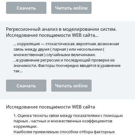
Скачать
Читать online
Регрессионный анализ в моделировании систем.
Исследование посещаемости WEB сайта...
... корреляция — стохастическая, вероятная, возможная
связь между двумя ( парная ) или несколькими (
множественная ) случайными величинами.
...в уравнение регрессии и последующей проверке их
значимости. Факторы поочередно вводятся в уравнение
так...
Скачать
Читать online
Исследование посещаемости WEB сайта
1. Оценка тесноты связи между показателями с помощью
парных , частных и множественных коэффициентов
корреляции .
Наиболее приемлемым способом отбора факторных