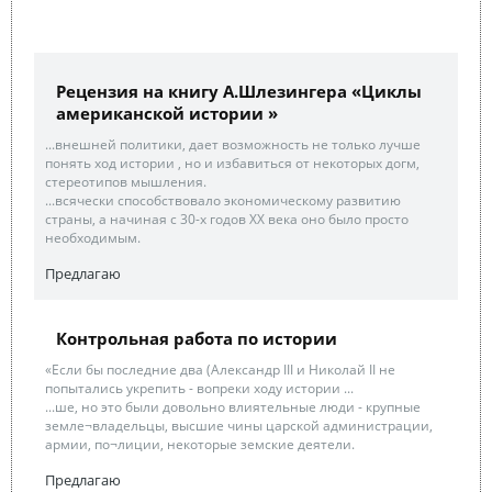
Рецензия на книгу А.Шлезингера «Циклы
американской истории »
...внешней политики, дает возможность не только лучше
понять ход истории , но и избавиться от некоторых догм,
стереотипов мышления.
...всячески способствовало экономическому развитию
страны, а начиная с 30-х годов ХХ века оно было просто
необходимым.
Предлагаю
Контрольная работа по истории
«Если бы последние два (Александр III и Николай II не
попытались укрепить - вопреки ходу истории ...
...ше, но это были довольно влиятельные люди - крупные
земле¬владельцы, высшие чины царской администрации,
армии, по¬лиции, некоторые земские деятели.
Предлагаю