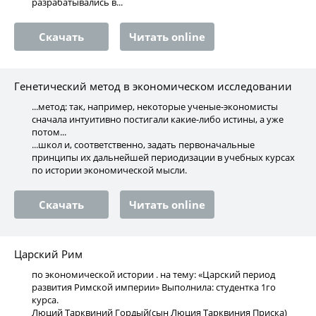
разрабатывались в...
Скачать
Читать online
Генетический метод в экономическом исследовании
...метод: так, например, некоторые ученые-экономисты
сначала интуитивно постигали какие-либо истины, а уже
потом...
...школ и, соответственно, задать первоначальные
принципы их дальнейшей периодизации в учебных курсах
по истории экономической мысли.
Скачать
Читать online
Царский Рим
по экономической истории . на тему: «Царский период
развития Римской империи» Выполнила: студентка 1го
курса.
Люций Тарквиний Гордый(сын Люция Тарквиния Приска)