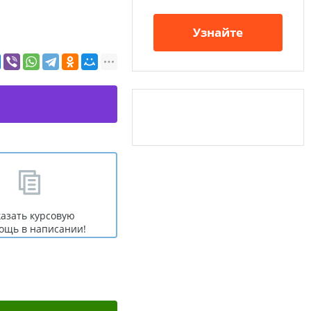
Узнайте
казать курсовую
ощь в написании!