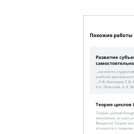
Похожие работы 
Развитие субъе
самостоятельно
...личности студенто
учебной деятельност
...П.Ф. Каптерев, С.В.
А.А. Леонтьев, А. К. М
Теория циклов 
Теория циклов Кондр
экономики, эк-ских у
Введение Теория эко
относится к теориям