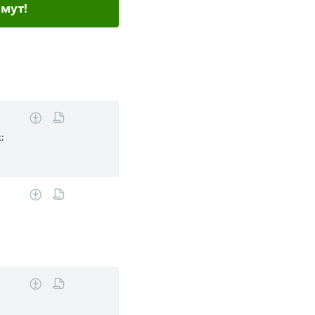
мут!
: