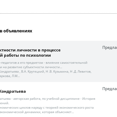
в объявлениях
Предла
ктности личности в процессе
й работы по психологии
в-педагогов а его предметом - влияние самостоятельной
и на развитие субъектности личности...
 Кондратьева , В.А. Крутецкий, Н .В. Кузьмина, Н .Д. Левитов,
аркова, Л.М...
Предла
Кондратьева
атьева - авторская работа, по учебной дисциплине - История
чений.
номических циклов наряду с теорией экономического роста
 экономической динамики, которая объясняет...