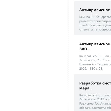
Антикризисное
Кейнса, Н . Кондрать
рамках теории фирмы
хозяйствующих субъе
сятилетия в процессе
Антикризисное
ЗАО...
Кондратьев Н . - Бо
Экономика, 2002. – 767
Шапкин А. - Теория р
2005. – 880 с. 58.
Разработка сис
мера...
Кондратьев Н . - Бо
Экономика, 2012. – 767
Радионов Р.А. Анали
оборачиваемости обо