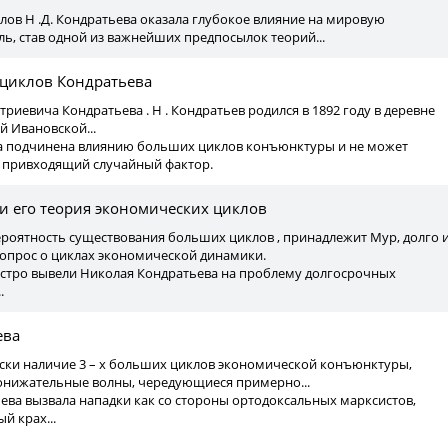
ов Н .Д. Кондратьева оказала глубокое влияние на мировую
, став одной из важнейших предпосылок теорий...
циклов Кондратьева
триевича Кондратьева . Н . Кондратьев родился в 1892 году в деревне
 Ивановской...
ота подчинена влиянию больших циклов конъюнктуры и не может
к привходящий случайный фактор.
 и его теория экономических циклов
ероятность существования больших циклов , принадлежит Мур, долго 
опрос о циклах экономической динамики.
ыстро вывели Николая Кондратьева на проблему долгосрочных
.
ева
ески наличие 3 – х больших циклов экономической конъюнктуры,
нижательные волны, чередующиеся примерно...
ва вызвала нападки как со стороны ортодоксальных марксистов,
й крах...