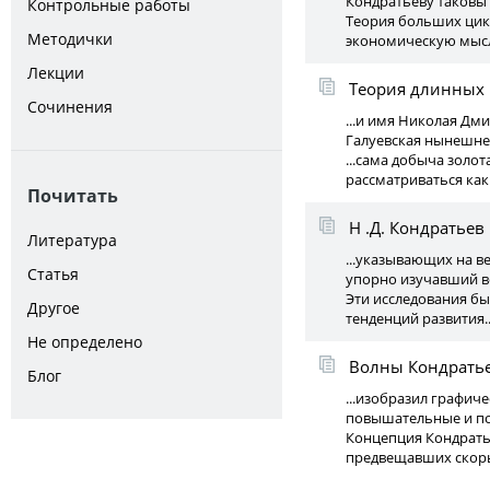
Кондратьеву таковы
Контрольные работы
Теория больших цикл
Методички
экономическую мысль
Лекции
Теория длинных 
Сочинения
...и имя Николая Дми
Галуевская нынешней
...сама добыча зол
рассматриваться ка
Почитать
Н .Д. Кондратьев
Литература
...указывающих на в
Статья
упорно изучавший в
Эти исследования б
Другое
тенденций развития..
Не определено
Волны Кондрать
Блог
...изобразил графич
повышательные и по
Концепция Кондратье
предвещавших скоры