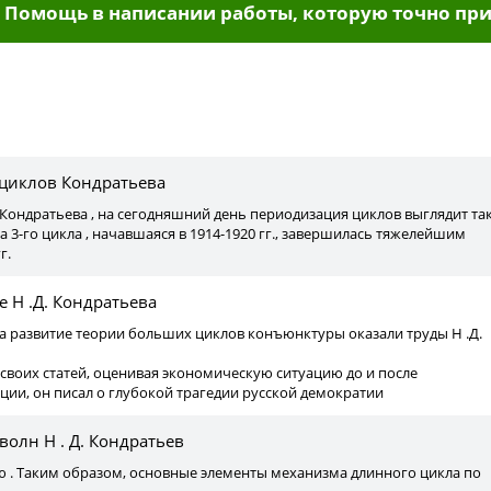
Помощь в написании работы, которую точно при
ы
циклов Кондратьева
. Кондратьева , на сегодняшний день периодизация циклов выглядит так
 3-го цикла , начавшаяся в 1914-1920 гг., завершилась тяжелейшим
г.
 Н .Д. Кондратьева
а развитие теории больших циклов конъюнктуры оказали труды Н .Д.
 своих статей, оценивая экономическую ситуацию до и после
ии, он писал о глубокой трагедии русской демократии
олн Н . Д. Кондратьев
ю . Таким образом, основные элементы механизма длинного цикла по