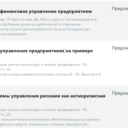
Предла
 финансовое управление предприятием
ева , Й. Шум-петера, Дж. Мута и других. На микроуровне в
 проблемы кризиса в деятельности отдельных
ктов начали рассматриваться лишь в последние де-
 исследования...
Предла
 управление предприятием( на примере
льшие циклы коньюктуры и теория предвидения – М.:
 с. 43.
иска и моделирование рисковых ситуаций – М.: Дашков и К,
Предла
темы управления рисками как антикризисная
льшие циклы коньюктуры и теория предвидения – М.:
 с. 29.
з экономических механизмов, обеспечивающих ускорение
ротных средств, вложенных в запасы предприятия...