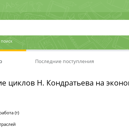
 поиск
р
Последние поступления
е циклов Н. Кондратьева на экон
абота (т)
траслей