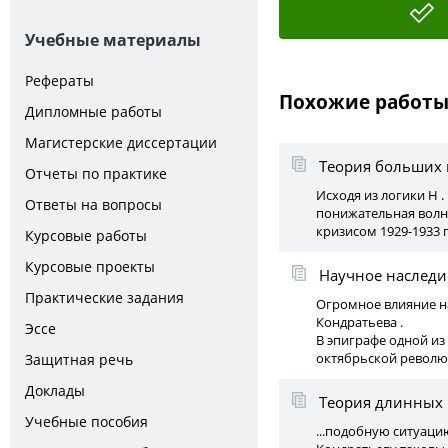
Учебные материалы
Рефераты
Похожие работ
Дипломные работы
Магистерские диссертации
Теория больших 
Отчеты по практике
Исходя из логики Н 
Ответы на вопросы
понижательная волна
кризисом 1929-1933 г
Курсовые работы
Курсовые проекты
Научное наследие
Практические задания
Огромное влияние н
Кондратьева .
Эссе
В эпиграфе одной из
октябрьской революц
Защитная речь
Доклады
Теория длинных в
Учебные пособия
...подобную ситуаци