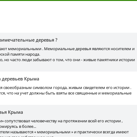
ы
примечательные деревья ?
вают мемориальными . Мемориальные деревья являются носителем и
ской памяти народа.
о, но часто люди забывают о том, что они - живые памятники истории
а деревьев Крыма
ся своеобразным символом города, живым свидетелем его истории .
ся, что на учет должны быть взяты все священные и мемориальные
вья Крыма
» сопутствовал человечеству на протяжении всей его истории ,
мируясь в более...
детели называются « мемориальными » и практически всегда имеют