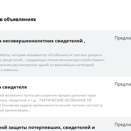
в объявлениях
Предла
а несовершеннолетних свидетелей ,
боты, которая называется «Особенности тактики допроса
 свидетелей , страдающих психическими расстройствами»,
роннее рассмотрение одной из важнейших категорий
 а именно...
Предла
а свидетеля
лей возможно путем расширения процессуальных прав
ика, свидетеля и т.д. . ТАКТИЧЕСКИЕ ОСОБЕННОСТИ
Основная задача криминалистической тактики состоит в
й организации...
Предла
енной защиты потерпевших, свидетелей и