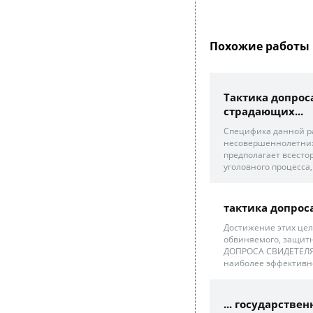
Похожие работы 
Тактика допрос
страдающих...
Специфика данной ра
несовершеннолетних
предполагает всесто
уголовного процесса,
тактика допрос
Достижение этих це
обвиняемого, защитн
ДОПРОСА СВИДЕТЕЛЯ 
наиболее эффективно
... государств