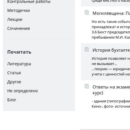
среди местного насе
Контрольные работы
Методички
Могилёвщина: П
Лекции
Но есть такие событ
принадлежат и истор
Сочинения
3.6 Бюст председате
пребывании М.И. Ка
История бухгалте
Почитать
История позволяет н
Литература
не вызывает...
...теории — юридиче
Статья
учета с ценностей на
Другое
Ответы на экзам
Не определено
курс)
Блог
- здания (типографи
Кино-, фото- источн