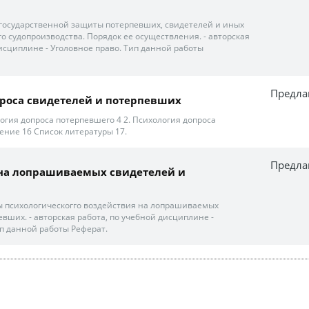
государственной защиты потерпевших, свидетелей и иных
о судопроизводства. Порядок ее осуществления. - авторская
дисциплине - Уголовное право. Тип данной работы
Предла
роса свидетелей и потерпевших
огия допроса потерпевшего 4 2. Психология допроса
ение 16 Список литературы 17.
Предла
я на лопрашиваемых свидетелей и
 психологическогго воздействия на лопрашиваемых
вших. - авторская работа, по учебной дисциплине -
п данной работы Реферат.