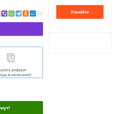
Узнайте
казать реферат
ощь в написании!
мут!