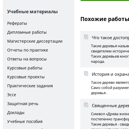
Учебные материалы
Похожие работ
Рефераты
Дипломные работы
Что такое досто
Магистерские диссертации
Такие деревья назы
Отчеты по практике
свидетелем историче
Таких деревьев мног
Ответы на вопросы
народа.
Курсовые работы
История и охран
Курсовые проекты
Такое дерево являет
Практические задания
Само собой разумеет
деревья .
Эссе
Защитная речь
Священные дере
Доклады
Символ «Древа жизни
постепенно трансфор
Учебные пособия
Такие деревья - сви