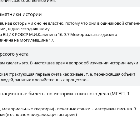
ления свое собственное имя.
амятники истории
ия, над которыми оно не властно, потому что они в одинаковой степен
ии , и дню сегодняшнему.
ля ВЦИК РСФСР М.И.Калинина 16. 3.7 Мемориальные доски о
линина на Могилёвщине 17.
рского учета
ам сделать это. В настоящее время вопрос об изучении истории науки
ская (трактующая первые счета как живые , т. е. переносящая объект
 людей, занятых в хозяйственных процессах...
енационные билеты по истории книжного дела (МГУП, 1
и, мемориальные квартиры) - печатные станки. - материалы письма. 3.
ики (в основном визуализация истории )