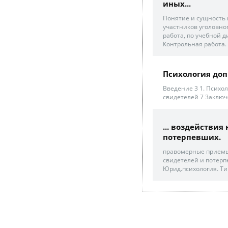
иных...
Понятие и сущность 
участников уголовног
работа, по учебной 
Контрольная работа.
Психология доп
Введение 3 1. Психол
свидетелей 7 Заключ
... воздействи
потерпевших.
правомерные приемы
свидетелей и потерпе
Юрид.психология. Ти