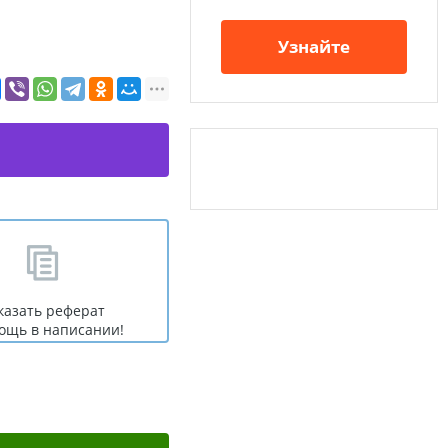
Узнайте
казать реферат
ощь в написании!