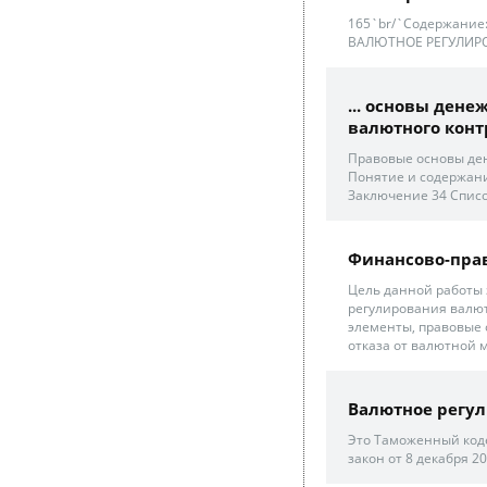
165`br/`Содержание
ВАЛЮТНОЕ РЕГУЛИР
... основы ден
валютного конт
Правовые основы ден
Понятие и содержани
Заключение 34 Списо
Финансово-пра
Цель данной работы 
регулирования валют
элементы, правовые
отказа от валютной 
Валютное регул
Это Таможенный коде
закон от 8 декабря 200