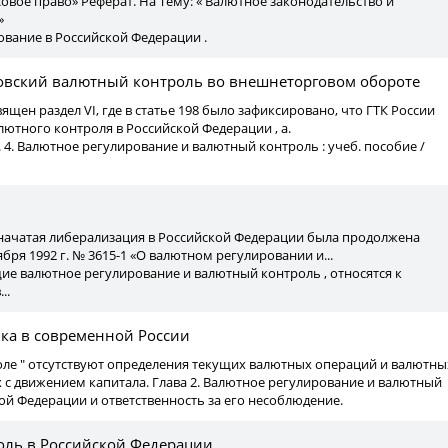
вое право» Реферат. На Тему: « Валютное законодательство и
»
ование в Российской Федерации .
вский валютный контроль во внешнеторговом обороте
вящен раздел VI, где в статье 198 было зафиксировано, что ГТК России
лютного контроля в Российской Федерации , а.
0 с. 4. Валютное регулирование и валютный контроль : учеб. пособие /
 начатая либерализация в Российской Федерации была продолжена
бря 1992 г. № 3615-1 «О валютном регулировании и...
е валютное регулирование и валютный контроль , относятся к
..
ка в современной России
роле " отсутствуют определения текущих валютных операций и валютны
 с движением капитала. Глава 2. Валютное регулирование и валютный
ой Федерации и ответственность за его несоблюдение.
ль в Российской Федерации