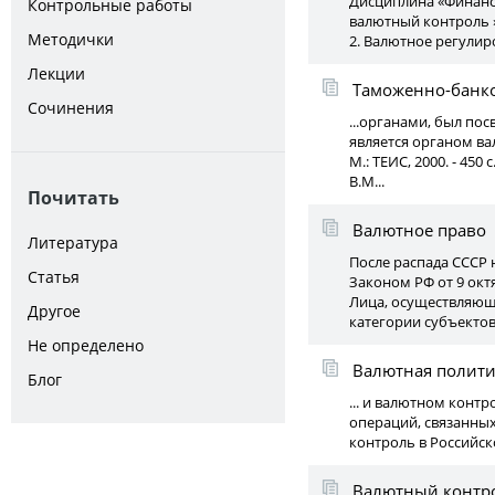
Дисциплина «Финансо
Контрольные работы
валютный контроль 
Методички
2. Валютное регулир
Лекции
Таможенно-банко
Сочинения
...органами, был пос
является органом ва
М.: ТЕИС, 2000. - 45
В.М...
Почитать
Валютное право
Литература
После распада СССР
Статья
Законом РФ от 9 октя
Лица, осуществляющи
Другое
категории субъектов.
Не определено
Валютная полити
Блог
... и валютном конт
операций, связанных
контроль в Российск
Валютный контро