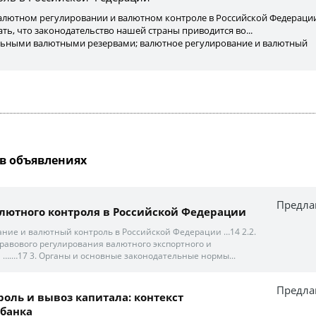
 валютном регулировании и валютном контроле в Российской Федераци
зать, что законодательство нашей страны приводится во...
ьными валютными резервами; валютное регулирование и валютный
в объявлениях
Предла
лютного контроля в Российской Федерации
ние и валютный контроль в Российской Федерации …14 2.2.
равового регулирования валютного экспортного и
 ….…17 3. Органы и основные законодательные нормы...
Предла
оль и вывоз капитала: контекст
 банка