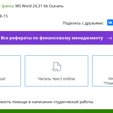
 файла:
MS Word
24,31 kb
Скачать
6-15
Поделись с друзьями:
Все рефераты по финансовому менеджменту
рат
Читать текст online
За
*Пом
имость помощи в написании студенческой работы.