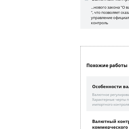
...нового закона "О
", что позволяет ска
управление официал
контроль
Похожие работы 
Особенности ва
Валютное регулирова
Характерные черты п
импортного контроля
Валютный контр
коммерческого