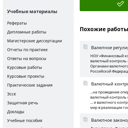
Учебные материалы
Рефераты
Похожие работ
Дипломные работы
Магистерские диссертации
Валютное регули
Отчеты по практике
НОУ «Финансовый ко
Ответы на вопросы
валютный контроль 
Органами валютного
Курсовые работы
Российской Федераци
Курсовые проекты
Валютный контро
Практические задания
...на проведение оп
Эссе
валютный контроль 
... и валютного кон
Защитная речь
мер в реализации гос
Доклады
Валютное законо
Учебные пособия