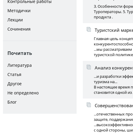
Контрольные работы
3. Особенности форм
Методички
Туроператоры. 5. Ту
продукта .
Лекции
Сочинения
Туристский марк
Главная цель конце
конкурентоспособног
...мы рассматриваем
Почитать
туристской политике 
Литература
Анализ конкурен
Статья
...и разработки эф
туризма на...
Другое
В настоящее время п
становится одной из
Не определено
Блог
Совершенствован
...отечественных пр
защите, поддержанию
...высокоэффективн
с одной стороны, шир