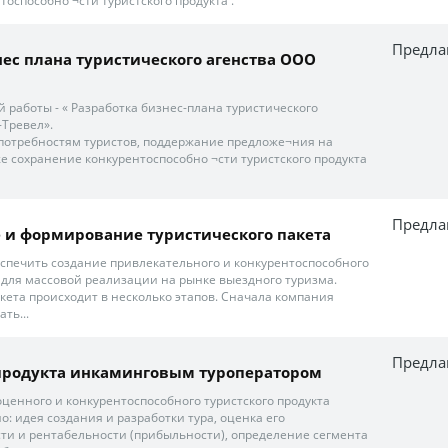
оспособно ¬сти туристского продукта .
Предла
нес плана туристического агенства ООО
 работы - « Разработка бизнес-плана туристического
-Тревел».
 потребностям туристов, поддержание предложе¬ния на
же сохранение конкурентоспособно ¬сти туристского продукта
Предла
 и формирование туристического пакета
беспечить создание привлекательного и конкурентоспособного
а для массовой реализации на рынке выездного туризма.
акета происходит в несколько этапов. Сначала компания
ть...
Предла
рпродукта инкаминговым туроператором
оценного и конкурентоспособного туристского продукта
но: идея создания и разработки тура, оценка его
ти и рентабельности (прибыльности), определение сегмента