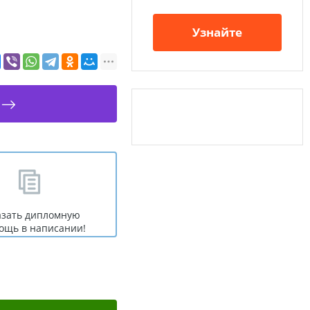
Узнайте
азать дипломную
ощь в написании!