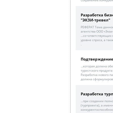
сохранение конкурент
Разработка биз
"ЭКЗИ-тревел"
РЕФЕРАТ Тема данной
агентства ООО «Экзи
...со¬ответствующих
уровне спроса, а так
.
Подтверждение
...которая должна о
туристского продукт
Разработка нового п
должна сформулирова
Разработка ту
...при создании полн
(турпроекта), а имен
конкурентоспособнос