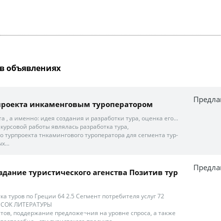
в объявлениях
Предла
проекта инкаменговым туроператором
кта , а именно: идея создания и разработки тура, оценка его...
урсовой работы являлась разработка тура,
о турпроекта тнкамингового туроператора для сегмента тур-
х...
Предла
оздание туристического агенства Позитив тур
отка туров по Греции 64 2.5 Сегмент потребителя услуг 72
СОК ЛИТЕРАТУРЫ
стов, поддержание предложе¬ния на уровне спроса, а также