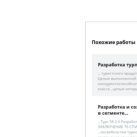
Похожие работы 
Разработка тур
... туристского проду
Целью выполненной к
конкурентоспособног
класса , целью которы
Разработка и с
в сегменте...
...Тур» 58 2.4 Разраб
ЗАКЛЮЧЕНИЕ 76 СПИ
...потребностям тури