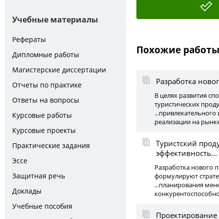
Учебные материалы
Рефераты
Похожие работ
Дипломные работы
Магистерские диссертации
Разработка новог
Отчеты по практике
В целях развития сп
Ответы на вопросы
туристических проду
...привлекательного
Курсовые работы
реализации на рынке
Курсовые проекты
Туристский проду
Практические задания
эффективность...
Эссе
Разработка нового п
Защитная речь
формулируют стратег
...планирования мен
Доклады
конкурентоспособног
Учебные пособия
Проектирование 