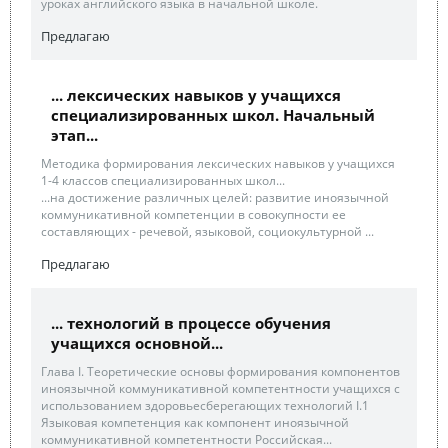
уроках английского языка в начальной школе.
Предлагаю
... лексических навыков у учащихся
специализированных школ. Начальный
этап...
Методика формирования лексических навыков у учащихся
1-4 классов специализированных школ...
...на достижение различных целей: развитие иноязычной
коммуникативной компетенции в совокупности ее
составляющих - речевой, языковой, социокультурной ...
Предлагаю
... технологий в процессе обучения
учащихся основной...
Глава I. Теоретические основы формирования компонентов
иноязычной коммуникативной компетентности учащихся с
использованием здоровьесберегающих технологий I.1
Языковая компетенция как компонент иноязычной
коммуникативной компетентности Российская...