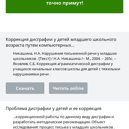
точно примут!
Коррекция дисграфии у детей младшего школьного
возраста путем компьютерных...
Никашина, Н.А. Нарушения письменной речи у младших
школьников . [Текст] / Н.А. Никашина /– М., 2004. – 265с. –
Яковлев, С.Б. Коррекция аграмматической дисграфии у
учащихся начальных классов школы для детей с тяжелыми
нарушениями речи .
Скачать
Читать online
Проблема дисграфии у детей и ее коррекция
...коррекционной работы по данному виду дисграфии и
разработать методические рекомендации. Объект
исследования: процесс письма у младших школьников .