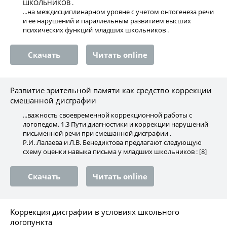
ШКОЛЬНИКОВ .
...на междисциплинарном уровне с учетом онтогенеза речи
и ее нарушений и параллельным развитием высших
психических функций младших школьников .
Скачать
Читать online
Развитие зрительной памяти как средство коррекции
смешанной дисграфии
...важность своевременной коррекционной работы с
логопедом. 1.3 Пути диагностики и коррекции нарушений
письменной речи при смешанной дисграфии .
Р.И. Лалаева и Л.В. Бенедиктова предлагают следующую
схему оценки навыка письма у младших школьников : [8]
Скачать
Читать online
Коррекция дисграфии в условиях школьного
логопункта