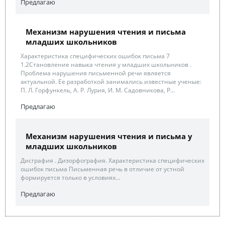
Предлагаю
Механизм нарушения чтения и письма
младших школьников
Характеристика специфических ошибок письма 7
1.2Становление навыка чтения у младших школьников .
Проблема нарушения письменной речи является
актуальной. Ее разработкой занимались известные ученые:
П. Л. Горфункель, А. Р. Лурия, И. М. Садовникова, Р...
Предлагаю
Механизм нарушения чтения и письма у
младших школьников
Дисграфия . Дизорфография. Характеристика специфических
ошибок письма Письменная речь в отличие от устной
формируется только в условиях...
Предлагаю