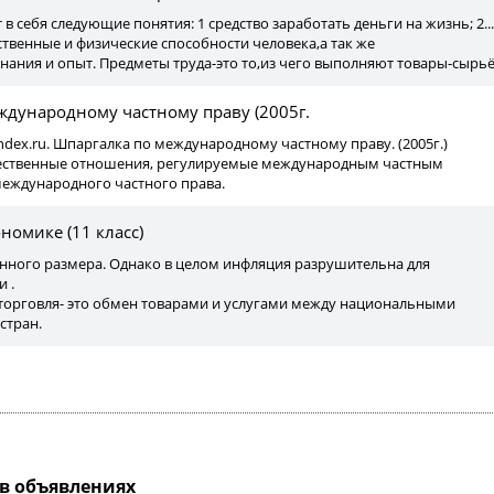
 себя следующие понятия: 1 средство заработать деньги на жизнь; 2...
ственные и физические способности человека,а так же
ания и опыт. Предметы труда-это то,из чего выполняют товары-сырьё
ждународному частному праву (2005г.
ndex.ru. Шпаргалка по международному частному праву. (2005г.)
ественные отношения, регулируемые международным частным
международного частного права.
номике (11 класс)
янного размера. Однако в целом инфляция разрушительна для
 .
 торговля- это обмен товарами и услугами между национальными
стран.
в объявлениях