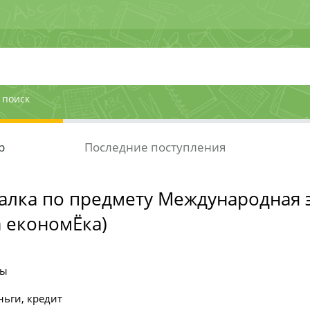
 поиск
р
Последние поступления
лка по предмету Международная 
 економЁка)
ты
ньги, кредит