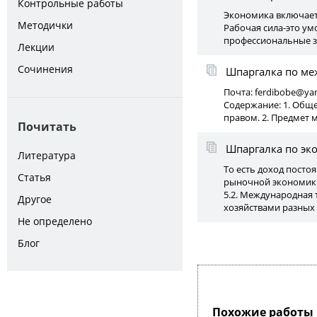
Контрольные работы
Экономика включает в
Методички
Рабочая сила-это ум
профессиональные зн
Лекции
Сочинения
Шпаргалка по ме
Почта: ferdibobe@ya
Содержание: 1. Общ
правом. 2. Предмет 
Почитать
Шпаргалка по эко
Литература
То есть доход посто
Статья
рыночной экономики
5.2. Международная
Другое
хозяйствами разных 
Не определено
Блог
Похожие работы 