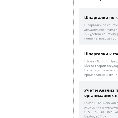
Шпаргалки по 
Шпаргалки по консти
дисциплине - Консти
1. Судебно-конституц
понятие, предмет , ст
Шпаргалки к го
5 Билет № 4 6 1. Пре
Место теории госуда
Переход от мононор
производящей эконо
Учет и Анализ 
организациях на
Гамза В. Банковская
экономика и междуна
С. 51 – 52. 30. Евсен
Велби, 2011. –