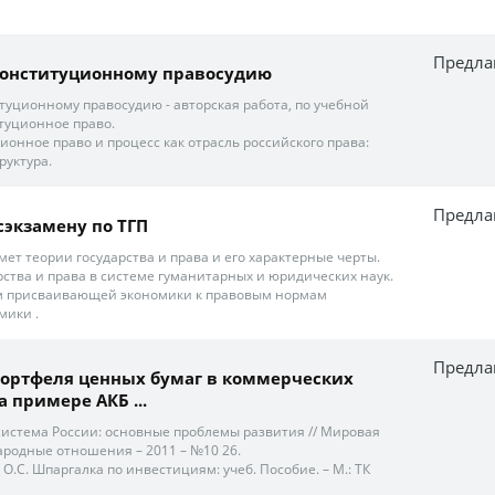
Предла
конституционному правосудию
туционному правосудию - авторская работа, по учебной
туционное право.
ионное право и процесс как отрасль российского права:
руктура.
Предла
сэкзамену по ТГП
дмет теории государства и права и его характерные черты.
рства и права в системе гуманитарных и юридических наук.
м присваивающей экономики к правовым нормам
мики .
Предла
портфеля ценных бумаг в коммерческих
 примере АКБ ...
 система России: основные проблемы развития // Мировая
родные отношения – 2011 – №10 26.
ко О.С. Шпаргалка по инвестициям: учеб. Пособие. – М.: ТК