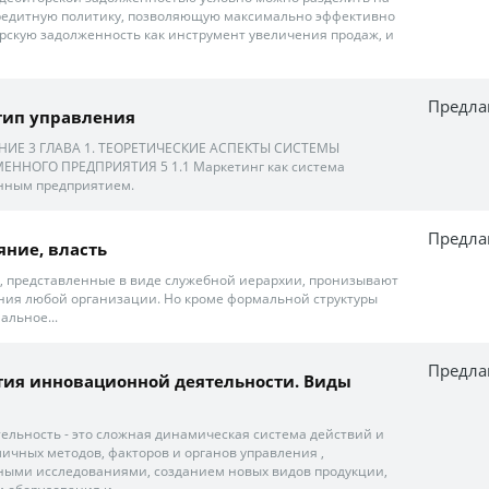
кредитную политику, позволяющую максимально эффективно
рскую задолженность как инструмент увеличения продаж, и
Предла
тип управления
НИЕ 3 ГЛАВА 1. ТЕОРЕТИЧЕСКИЕ АСПЕКТЫ СИСТЕМЫ
ННОГО ПРЕДПРИЯТИЯ 5 1.1 Маркетинг как система
нным предприятием.
Предла
яние, власть
о, представленные в виде служебной иерархии, пронизывают
ния любой организации. Но кроме формальной структуры
альное...
Предла
тия инновационной деятельности. Виды
льность - это сложная динамическая система действий и
ичных методов, факторов и органов управления ,
ыми исследованиями, созданием новых видов продукции,