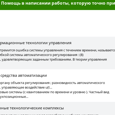
Помощь в написании работы, которую точно при
ы
ормационные технологии управления
стремится ошибка системы управления с течением времени, называетс
кой системы автоматического регулирования : (8)
ем , удовлетворяющих заданным требованиям. В теории управления
 средства автоматизации
органу объекта регулирования ; разновидность автоматического
а. управляющее воздействие u(t...
фровые системы (с квантованием по времени и уровню ). Частный вид
вухпозиционные...
ные технологические комплексы