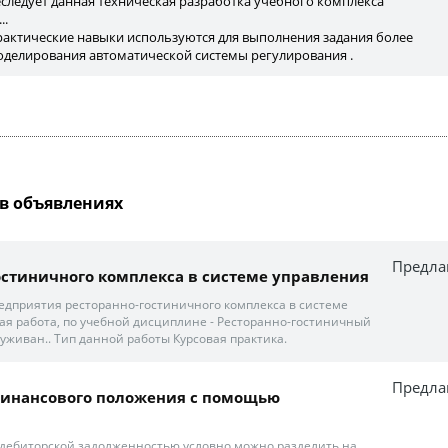
следует данная техническая разработка учебного комплекса
..
 практические навыки используются для выполнения задания более
оделирования автоматической системы регулирования .
в объявлениях
Предла
-гостиничного комплекса в системе управления
едприятия ресторанно-гостиничного комплекса в системе
кая работа, по учебной дисциплине - Ресторанно-гостиничный
уживан.. Тип данной работы Курсовая практика.
Предла
 финансового положения с помощью
дебиторской задолженностью условно можно разделить на