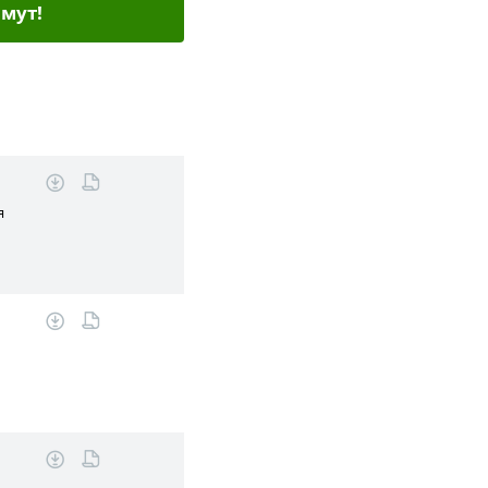
мут!
я