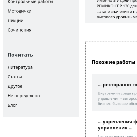
Именно эти цели пре
Контрольные работы
РЕМИКОНТ Р 130 для.
Методички
...этапе значения и
высокого уровня - м
Лекции
Сочинения
Почитать
Похожие работы 
Литература
Статья
... ресторанно
Другое
Внутренняя среда пр
Не определено
управления - авторс
бизнес, бытовое обсл
Блог
... укрепления
управления ...
Систему управления 