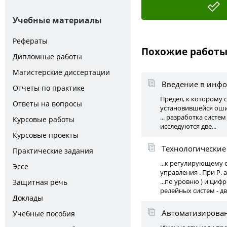
Учебные материалы
Рефераты
Похожие работ
Дипломные работы
Магистерские диссертации
Введение в инф
Отчеты по практике
Предел, к которому 
Ответы на вопросы
установившейся ошиб
... разработка сист
Курсовые работы
исследуются две...
Курсовые проекты
Технологические
Практические задания
...к регулирующему 
Эссе
управления . При Р. 
...по уровню ) и ци
Защитная речь
релейных систем - д
Доклады
Автоматизирован
Учебные пособия