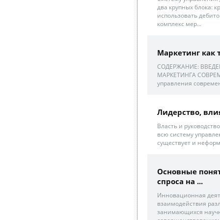
два крупных блока: 
использовать дебито
комплекс мер...
Маркетинг как 
СОДЕРЖАНИЕ: ВВЕДЕ
МАРКЕТИНГА СОВРЕМЕ
управления совреме
Лидерство, вли
Власть и руководств
всю систему управле
существует и неформ
Основные поня
спроса на ...
Инновационная деяте
взаимодействия разл
занимающихся научн