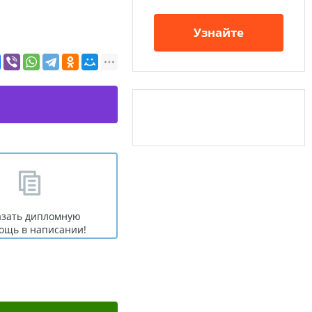
Узнайте
азать дипломную
ощь в написании!