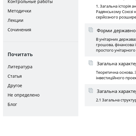
Контрольные работы
1. Загальна історія 
Методички
Радянському Союзі на
серйозного розшире
Лекции
Сочинения
Форми державност
В унітарних держава
грошова, фінансова і
простого унітарного
Почитать
Загальна характе
Литература
Теоретична основа. 
Статья
інвестиційного проек
Другое
Загальна характе
Не определено
2.1 Загальна структур
Блог