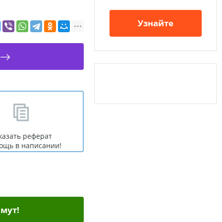
Узнайте
казать реферат
ощь в написании!
мут!