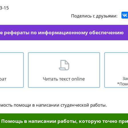
3-15
Поделись с друзьями:
се рефераты по информационному обеспечению
рат
Читать текст online
За
*Пом
имость помощи в написании студенческой работы.
Помощь в написании работы, которую точно при