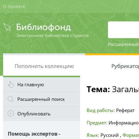
О проекте
Расширенный
Пополнить коллекцию
Рубрикато
На главную
Тема:
Загаль
Расширенный поиск
Вид работы:
Реферат
Опубликовать
Предмет:
Информацион
Помощь экспертов -
Язык:
Русский
,
Формат