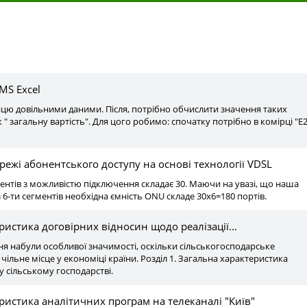
ы
MS Excel
цю довільними даними. Після, потрібно обчислити значення таких
к " загальну вартість". Для цого робимо: спочатку потрібно в комірці "E2
ежі абонентського доступу на основі технології VDSL
ентів з можливістю підключення складає 30. Маючи на увазі, що наша
 6-ти сегментів необхідна ємність ONU складе 30х6=180 портів.
ристика договірних відносин щодо реалізації...
ня набули особливої значимості, оскільки сільськогосподарське
ільне місце у економіці країни. Розділ 1. Загальна характеристика
у сільському господарстві.
ристика аналітичних програм на телеканалі "Київ"