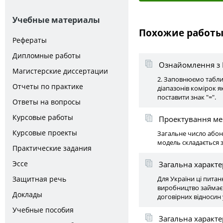
Учебные материалы
Похожие работ
Рефераты
Дипломные работы
Ознайомлення з 
Магистерские диссертации
2. Заповнюємо табли
Отчеты по практике
діапазонів комірок я
поставити знак "=".
Ответы на вопросы
Курсовые работы
Проектування мер
Курсовые проекты
Загальне число абон
модель складається з
Практические задания
Эссе
Загальна характе
Защитная речь
Для України ці питан
виробництво займає ч
Доклады
договірних відносин 
Учебные пособия
Загальна характе