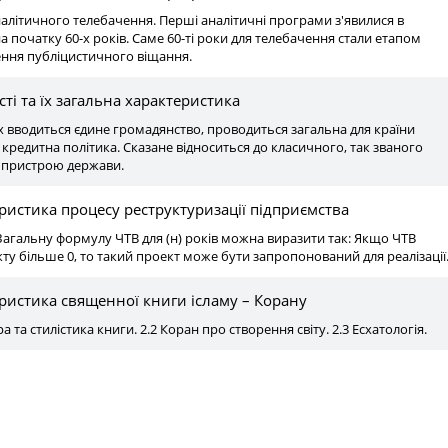
аналітичного телебачення. Перші аналітичні програми з'явилися в
 початку 60-х років. Саме 60-ті роки для телебачення стали етапом
ння публіцистичного віщання.
і та їх загальна характеристика
х вводиться єдине громадянство, проводиться загальна для країни
 кредитна політика. Сказане відноситься до класичного, так званого
 пристрою держави.
ристика процесу реструктуризації підприємства
Загальну формулу ЧТВ для (н) років можна виразити так: Якщо ЧТВ
ту більше 0, то такий проект може бути запропонований для реалізації
ристика священної книги ісламу – Корану
а та стилістика книги. 2.2 Коран про створення світу. 2.3 Есхатологія.