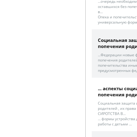
...очередь необходим
оставшихся без попе
в...
Опека и попечительс
универсальную форму 
Социальная защи
попечения род
...Федерации новые 
попечения родителей
попечительства иные
предусмотренных фе
... аспекты соц
попечения род
Социальная защита и
родителей , их прав
СИРОТСТВА В...
... формы устройства
работы с детьми ...