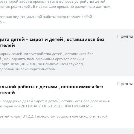
ость такой заботы проявляется в вопросе устройства детей ,
чения родителей . В настоящее время, по различным данным,
тво как вид социальной заботы представляет собой
...
Предла
та детей – сирот и детей , оставшихся без
ителей
формы семейного устройства детей , оставшихся без
 , не наделять полномочиями органов опеки и
 организации и лиц, за исключением случаев,
деральным законодательством.
Предла
иальной работы с детьми , оставшимися без
ителей
 поддержка детей сирот и детей , оставшихся без попечения
а и гарантии 26 ГЛАВА 2. ОПЫТ РЕШЕНИЯ ПРОБЛЕМЫ
 детей -сирот 34 2.2. Технологии социально-психологической