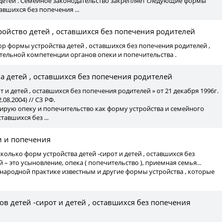
у детей . Семейное законодательство закрепляет следующие формы
авшихся без попечения ...
ойство детей , оставшихся без попечения родителей
р формы устройства детей , оставшихся без попечения родителей ,
тельной компетенции органов опеки и попечительства .
а детей , оставшихся без попечения родителей
рот и детей , оставшихся без попечения родителей » от 21 декабря 1996г.
.08.2004) // СЗ РФ.
нтирую опеку и попечительство как форму устройства и семейного
тавшихся без ...
и и попечения
колько форм устройства детей -сирот и детей , оставшихся без
– это усыновление, опека ( попечительство ), приемная семья...
народной практике известным и другие формы устройства , которые
сов детей -сирот и детей , оставшихся без попечения