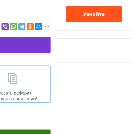
Узнайте
казать реферат
ощь в написании!