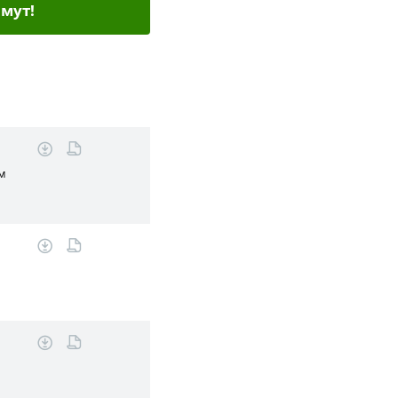
мут!
ом