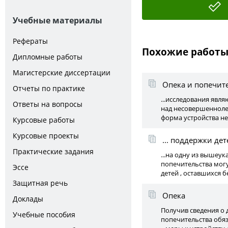
Учебные материалы
Рефераты
Похожие работ
Дипломные работы
Магистерские диссертации
Опека и попечите
Отчеты по практике
...исследования явл
Ответы на вопросы
над несовершеннолет
форма устройства не
Курсовые работы
Курсовые проекты
... поддержки де
Практические задания
...на одну из вышеу
попечительства мог
Эссе
детей , оставшихся б
Защитная речь
Опека
Доклады
Получив сведения о 
Учебные пособия
попечительства обяза