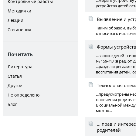
...меры к устройств
Контрольные работы
устройства детей ост
Методички
Выявление и устр
Лекции
Таким образом, выбо
Сочинения
относится к исключи
Формы устройств
Почитать
...защите детей - си
№ 159-ФЗ (в ред. от 22
Литература
...раздел и регламе
воспитания детей , ос
Статья
Технология опек
Другое
...предусмотрены нес
Не определено
попечения родителей 
Блог
В социальной между
можно...
... прав и интере
родителей