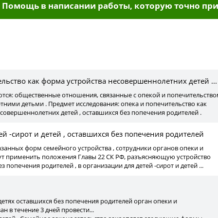
Помощь в написании работы, которую точно при
ы
льство как форма устройства несовершеннолетних детей ...
яются: общественные отношения, связанные с опекой и попечительств
ними детьми . Предмет исследования: опека и попечительство как
совершеннолетних детей , оставшихся без попечения родителей .
тей -сирот и детей , оставшихся без попечения родителей
казанных форм семейного устройства , сотрудники органов опеки и
ут применить положения Главы 22 СК РФ, разъясняющую устройство
ез попечения родителей , в организации для детей -сирот и детей ...
детях оставшихся без попечения родителей орган опеки и
н в течение 3 дней провести...