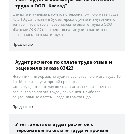
труда в ООО "Каскад"
... аудита и анализа расчетов с персоналом по оплате труда
73 3.1 Аудит системы бухгалтерского учета и внутреннего
контроля расчетов с персоналом по оплате труда в ООО
«Каскад» 73 3.2 Совершенствование учета расчетов с
персоналом по оплате труда .
Предлагаю
Аудит расчетов по оплате труда отзыв и
рецензия в заказе 83423
Источники информации аудита расчетов по оплате труда 19
1.5. Методика аудиторской проверки...
...но и существенно улучшить организацию и качество
расче¬тов по оплате труда , применить наиболее
рациональные системы ведения учета и др.
Предлагаю
Учет , анализ и аудит расчетов с
персоналом по оплате труда и прочим