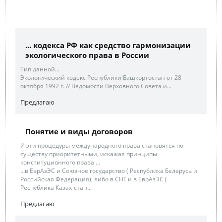
... кодекса РФ как средство гармонизации
экологического права в России
Тип данной...
Экологический кодекс Республики Башкортостан от 28
октября 1992 г. // Ведомости Верховного Совета и...
Предлагаю
Понятие и виды договоров
И эти процедуры международного права становятся по
существу приоритетными, искажая принципы
конституционного права ...
...в ЕврАзЭС и Союзное государство ( Республика Беларусь и
Российская Федерация), либо в СНГ и в ЕврАзЭС (
Республика Казах-стан...
Предлагаю