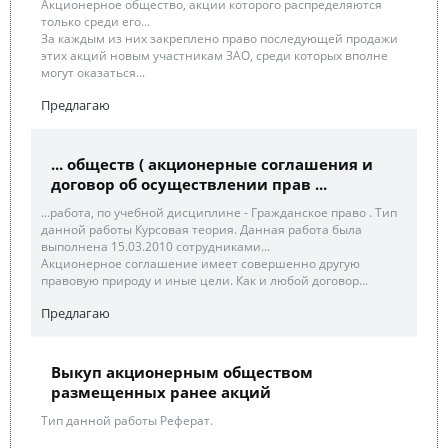
Акционерное общество, акции которого распределяются
только среди его...
За каждым из них закреплено право последующей продажи
этих акций новым участникам ЗАО, среди которых вполне
могут оказаться...
Предлагаю
... обществ ( акционерные соглашения и
договор об осуществлении прав ...
...работа, по учебной дисциплине - Гражданское право . Тип
данной работы Курсовая теория. Данная работа была
выполнена 15.03.2010 сотрудниками...
Акционерное соглашение имеет совершенно другую
правовую природу и иные цели. Как и любой договор...
Предлагаю
Выкуп акционерным обществом
размещенных ранее акций
Тип данной работы Реферат.