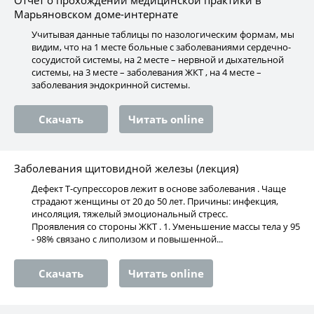
Отчет о прохождении медицинской практики в
Марьяновском доме-интернате
Учитывая данные таблицы по назологическим формам, мы
видим, что на 1 месте больные с заболеваниями сердечно-
сосудистой системы, на 2 месте – нервной и дыхательной
системы, на 3 месте – заболевания ЖКТ , на 4 месте –
заболевания эндокринной системы.
Скачать
Читать online
Заболевания щитовидной железы (лекция)
Дефект Т-супрессоров лежит в основе заболевания . Чаще
страдают женщины от 20 до 50 лет. Причины: инфекция,
инсоляция, тяжелый эмоциональный стресс.
Проявления со стороны ЖКТ . 1. Уменьшение массы тела у 95
- 98% связано с липолизом и повышенной...
Скачать
Читать online