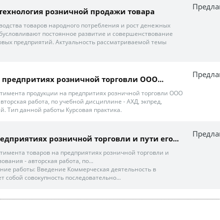
Предла
технология розничной продажи товара
водства товаров народного потребления и рост денежных
обусловливают постоянное развитие и совершенствование
овых предприятий. Актуальность рассматриваемой темы
Предла
на предпритиях розничной торговли ООО...
тимента продукции на предпритиях розничной торговли ООО
 авторская работа, по учебной дисциплине - АХД, экпред,
. Тип данной работы Курсовая практика.
Предла
предприятиях розничной торговли и пути его...
тимента товаров на предприятиях розничной торговли и
ования - авторская работа, по...
ние работы: Введение Коммерческая деятельность в
т собой совокупность последовательно...