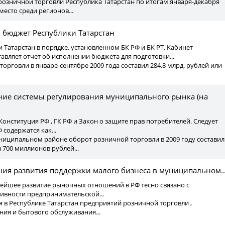
озничной торговли Республика Татарстан по итогам января-декабря
 место среди регионов...
 бюджет Республики Татарстан
и Татарстан в порядке, установленном БК РФ и БК РТ. Кабинет
авляет отчет об исполнении бюджета для подготовки...
орговли в январе-сентябре 2009 года составил 284,8 млрд. рублей или
ие системы регулирования муниципального рынка (на
Конституция РФ , ГК РФ и Закон о защите прав потребителей. Следует
 содержатся как...
иципальном районе оборот розничной торговли в 2009 году составил
 700 миллионов рублей...
ния развития поддержки малого бизнеса в муниципальном..
нейшее развитие рыночных отношений в РФ тесно связано с
вности предпринимательской...
ия в Республике Татарстан предприятий розничной торговли ,
ия и бытового обслуживания...