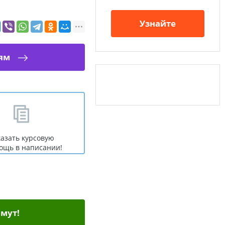
Узнайте
ям
казать курсовую
ощь в написании!
мут!