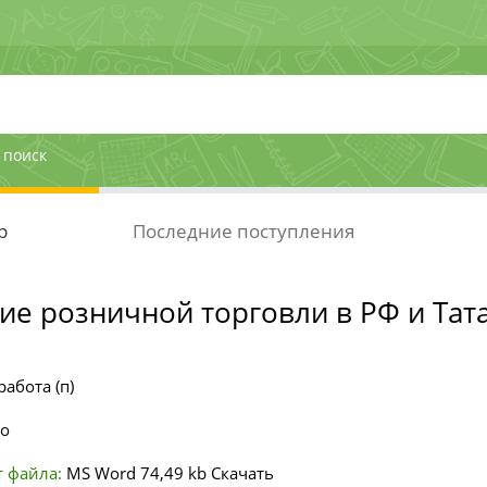
 поиск
р
Последние поступления
ие розничной торговли в РФ и Тат
работа (п)
но
 файла:
MS Word
74,49 kb
Скачать