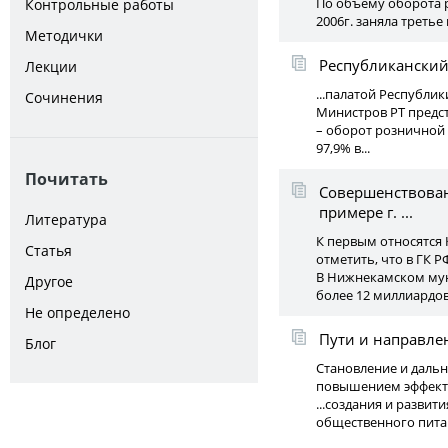
По объему оборота р
Контрольные работы
2006г. заняла третье
Методички
Республиканский
Лекции
...палатой Республик
Сочинения
Министров РТ предст
– оборот розничной т
97,9% в...
Почитать
Совершенствован
примере г. ...
Литература
К первым относятся 
Статья
отметить, что в ГК РФ
В Нижнекамском мун
Другое
более 12 миллиардов
Не определено
Пути и направле
Блог
Становление и даль
повышением эффекти
...создания и развит
общественного питан