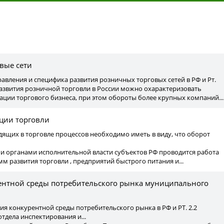
ы
вые сети
авления и специфика развития розничных торговых сетей в РФ и Рт.
азвития розничной торговли в России можно охарактеризовать
ции торгового бизнеса, при этом обороты более крупных компаний...
ции торговли
ящих в торговле процессов необходимо иметь в виду, что оборот
 и органами исполнительной власти субъектов РФ проводится работа
м развития торговли , предприятий быстрого питания и...
ентной среды потребительского рынка муниципального
ия конкурентной среды потребительского рынка в РФ и РТ. 2.2
дела инспектирования и...