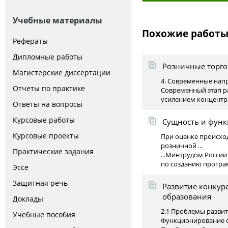
Учебные материалы
Похожие работ
Рефераты
Дипломные работы
Розничные торго
Магистерские диссертации
4. Современные напр
Отчеты по практике
Современный этап р
усилением концентра
Ответы на вопросы
Курсовые работы
Сущность и функ
Курсовые проекты
При оценке происход
розничной ...
Практические задания
...Минтрудом России
по созданию програм
Эссе
Защитная речь
Развитие конкур
образования
Доклады
2.1 Проблемы развит
Учебные пособия
Функционирование от