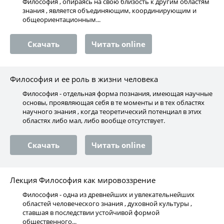
Философия , опираясь на свою близость к другим областям
знания , является объединяющим, координирующим и
общеориентационным...
Скачать
Читать online
Философия и ее роль в жизни человека
Философия - отдельная форма познания, имеющая научные
основы, проявляющая себя в те моменты и в тех областях
научного знания , когда теоретический потенциал в этих
областях либо мал, либо вообще отсутствует.
Скачать
Читать online
Лекция Философия как мировоззрение
Философия - одна из древнейших и увлекательнейших
областей человеческого знания , духовной культуры ,
ставшая в последствии устойчивой формой
общественного...