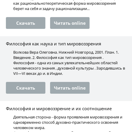
как рациональнотеоретическая форма мировоззрения
берет на себя и задачу рационализации...
Скачать
Читать online
Философия как наука и тип мировоззрения
Волкова Вера Олеговна. Нижний Новгород, 2001. План. 1.
Введение. 2. Философия как тип мировоззрения .
Философия - одна из самых увлекательнейших областей
человеческого знания , духовной культуры . Зародившись в
VII—VI веках до и. в Индии.
Скачать
Читать online
Философия и мировоззрение и их соотношение
Деятельная сторона - форма проявления мировоззрения и
одновременно способ духовно-практического освоения
человеком мира.