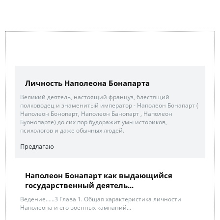
Личность Наполеона Бонапарта
Великий деятель, настоящий француз, блестящий
полководец и знаменитый император - Наполеон Бонапарт (
Наполеон Бонопарт, Наполеон Банопарт , Наполеон
Буонопарте) до сих пор будоражит умы историков,
психологов и даже обычных людей.
Предлагаю
Наполеон Бонапарт как выдающийся
государственный деятель...
Ведение…...3 Глава 1. Общая характеристика личности
Наполеона и его военных кампаний...