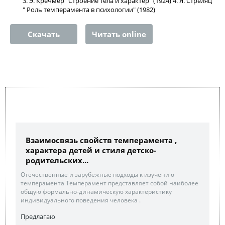
3. Э. Кречмер "Строение тела и характер" (1924) 4. Я. Стреляц
" Роль темперамента в психологии" (1982)
Скачать
Читать online
Взаимосвязь свойств темперамента ,
характера детей и стиля детско-
родительских...
Отечественные и зарубежные подходы к изучению
темперамента Темперамент представляет собой наиболее
общую формально-динамическую характеристику
индивидуального поведения человека .
Предлагаю