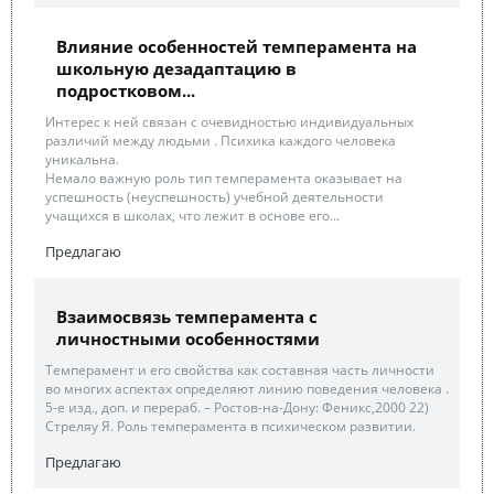
Влияние особенностей темперамента на
школьную дезадаптацию в
подростковом...
Интерес к ней связан с очевидностью индивидуальных
различий между людьми . Психика каждого человека
уникальна.
Немало важную роль тип темперамента оказывает на
успешность (неуспешность) учебной деятельности
учащихся в школах, что лежит в основе его...
Предлагаю
Взаимосвязь темперамента с
личностными особенностями
Темперамент и его свойства как составная часть личности
во многих аспектах определяют линию поведения человека .
5-е изд., доп. и перераб. – Ростов-на-Дону: Феникс,2000 22)
Стреляу Я. Роль темперамента в психическом развитии.
Предлагаю