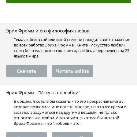
Эрих Фромм и его философия любви
Тема любви в той или иной степени находит своё отражение
во всех работах Эриха Фромма . Книга «Искусство любви»
стала бестселлером на долгие годы и была переведена на 25
языков мира.
Скачать
Читать online
Эрих Фромм - "Искусство любви"
В общем, я хотела бы сказать, что это прекрасная книга ,
которая позволила мне понять многое, но в то же время и
заставила задуматься над другими вещами, не только
относительно любви. А закончить я хотела бы цитатой
Эриха Фромма , что “любовь – это...