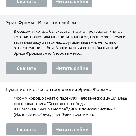
Скачать
Читать online
Эрих Фромм - Искусство любви
В общем, я хотела бы сказать, что это прекрасная книга ,
которая позволила мне понять многое, но в то же время и
заставила задуматься над другими вещами, не только
относительно любви. А закончить я хотела бы цитатой
Эриха Фромма , что “любовь – это...
Скачать
Читать online
Гуманистическая антропология Эриха Фромма
Фромм хорошо знает о падениях человеческой души. Ведь
его первая книга "Бегство от свободы"
В.П. Москва, 1991. 5 Неофрейдизм в поисках “истины”
(Иллюзии и заблуждения Эриха Фромма ).
Скачать
Читать online