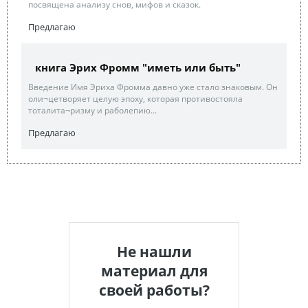
посвящена анализу снов, мифов и сказок.
Предлагаю
книга Эрих Фромм "иметь или быть"
Введение Имя Эриха Фромма давно уже стало знаковым. Он
оли¬цетворяет целую эпоху, которая противостояла
тоталита¬ризму и раболепию...
Предлагаю
Не нашли
материал для
своей работы?