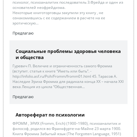
психолог, психоаналитик последователь З.Фрейда и один из
основателей неофрейдизма.
Некоторые книготорговцы закупили эту книгу , не
ознакомившись с ее содержанием в расчете на ее
эротическую...
Предлагаю
Социальные проблемы здоровья человека
и общества
Гуревич П. Величие и ограниченность самого Фромма
(вступит. статья к книге “Иметь или быть”. -
http://infolio.asf.ru/Psih/Fromm/fromm01.html 45. Тарасов А.
Наследие Эриха Фромма для радикала конца XX – начала XXI
века Лекция из цикла “Общественная...
Предлагаю
Автореферат по психологии
ФРОММ , ЭРИХ (Fromm, Erich) (1900–1980), психоаналитик и
философ, родился во Франкфурте-на-Майне 23 марта 1900.
Книга Фромма Забытый язык (The Forgotten Language, 1951)