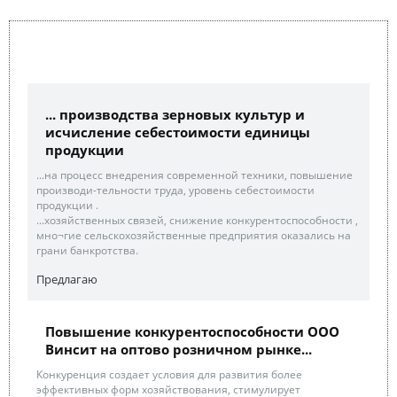
... производства зерновых культур и
исчисление себестоимости единицы
продукции
...на процесс внедрения современной техники, повышение
производи-тельности труда, уровень себестоимости
продукции .
...хозяйственных связей, снижение конкурентоспособности ,
мно¬гие сельскохозяйственные предприятия оказались на
грани банкротства.
Предлагаю
Повышение конкурентоспособности ООО
Винсит на оптово розничном рынке...
Конкуренция создает условия для развития более
эффективных форм хозяйствования, стимулирует