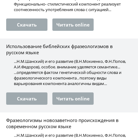
Функционально- стилистический компонент реализует
соотнесенность употребления слова с ситуацией...
Скачать
Читать online
Использование библейских фразеологизмов в
русском языке
...Н.М.Шанский) и его развитие (В.Н.Мокиенко, Ф.Н.Попов,
А.И.Федоров), особое. внимание уделяется семантике...
...определяется фактом генетической общности слова и
фразеологического компонента , поэтому виды
варьирования компонента аналогичны видам...
Скачать
Читать online
Фразеологизмы новозаветного происхождения в
современном русском языке
...Н.М.Шанский) и его развитие (В.Н.Мокиенко, Ф.Н.Попов,