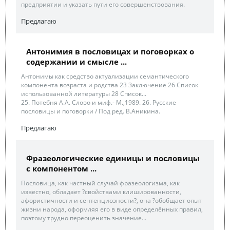
предприятии и указать пути его совершенствования.
Предлагаю
Антонимия в пословицах и поговорках о
содержании и смысле ...
Антонимы как средство актуализации семантического
компонента возраста и родства 23 Заключение 26 Список
использованной литературы 28 Список...
25. Потебня А.А. Слово и миф.- М.,1989. 26. Русские
пословицы и поговорки / Под ред. В.Аникина.
Предлагаю
Фразеологические единицы и пословицы
с компонентом ...
Пословица, как частный случай фразеологизма, как
известно, обладает ?свойствами клишированности,
афористичности и сентенциозности?, она ?обобщает опыт
жизни народа, оформляя его в виде определённых правил,
поэтому трудно переоценить значение...