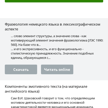
Фразеология немецкого языка в лексикографическом
аспекте
... слово элемент структуры, а значение слова - как
мотивирующий элемент значения фразеологизма [ЛЭС 1990:
560]. На базе что в...
... и его экспрессивность, и его функционально -
стилистическую принадлежность. Значение подобных
единиц, образующееся с...
Скачать
Читать online
Компоненты эмотивного текста (на материале
английского языка)
Сам В.И. Шаховский говорит о том, что определяющим
мотивом деятельности человека и его основной
характеристикой является эмоциональная доминанта.