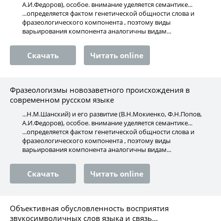
А.И.Федоров), особое. внимание уделяется семантике...
...определяется фактом генетической общности слова и
фразеологического компонента , поэтому виды
варьирования компонента аналогичны видам...
Скачать
Читать online
Фразеологизмы новозаветного происхождения в
современном русском языке
...Н.М.Шанский) и его развитие (В.Н.Мокиенко, Ф.Н.Попов,
А.И.Федоров), особое. внимание уделяется семантике...
...определяется фактом генетической общности слова и
фразеологического компонента , поэтому виды
варьирования компонента аналогичны видам...
Скачать
Читать online
Объективная обусловленность восприятия
звукосимволичных слов языка и связь...