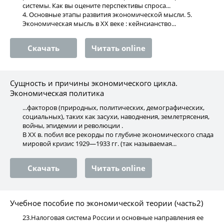
системы. Как вы оцените перспективы спроса...
4. Основные этапы развития экономической мысли. 5.
Экономическая мысль в XX веке : кейнсианство...
Скачать
Читать online
Сущность и причины экономического цикла.
Экономическая политика
...факторов (природных, политических, демографических,
социальных), таких как засухи, наводнения, землетрясения,
войны, эпидемии и революции .
В XX в. побил все рекорды по глубине экономического спада
мировой кризис 1929—1933 гг. (так называемая...
Скачать
Читать online
Учебное пособие по экономической теории (часть2)
23.Налоговая система России и основные направления ее