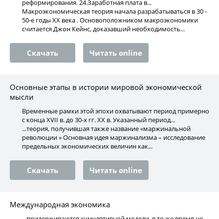
реформирования. 24.Заработная плата в...
Макроэкономическая теория начала разрабатываться в 30 -
50-е годы XX века . Основоположником макроэкономики
считается Джон Кейнс, доказавший необходимость...
Скачать
Читать online
Основные этапы в истории мировой экономической
мысли
Временные рамки этой эпохи охватывают период примерно
с конца XVII в. до 30-х гг. XX в. Указанный период...
...теория, получившая также название «маржинальной
революции » Основная идея маржинализма – исследование
предельных экономических величин как...
Скачать
Читать online
Международная экономика
...придерживаются кумулятивной модели, в то же время не