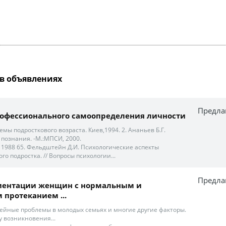
в объявлениях
Предла
рофессионального самоопределения личности
емы подросткового возраста. Киев,1994. 2. Ананьев Б.Г.
 познания. -М.:МПСИ, 2000.
, 1988 65. Фельдштейн Д.И. Психологические аспекты
о подростка. // Вопросы психологии...
Предла
иентации женщин с нормальным и
 протеканием ...
емейные проблемы в молодых семьях и многие другие факторы.
зу возникновения...