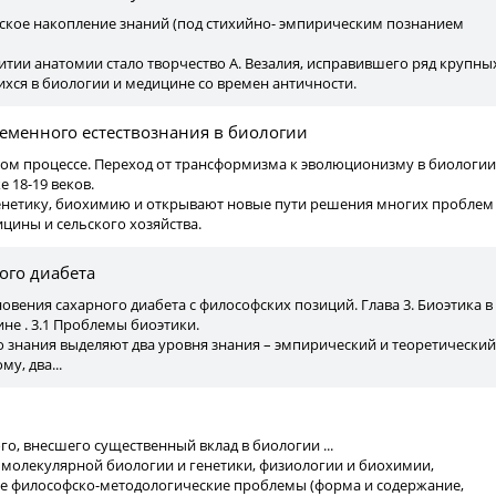
ское накопление знаний (под стихийно- эмпирическим познанием
итии анатомии стало творчество А. Везалия, исправившего ряд крупны
хся в биологии и медицине со времен античности.
еменного естествознания в биологии
ском процессе. Переход от трансформизма к эволюционизму в биологии
 18-19 веков.
генетику, биохимию и открывают новые пути решения многих проблем
цины и сельского хозяйства.
ого диабета
овения сахарного диабета с философских позиций. Глава 3. Биоэтика в
е . 3.1 Проблемы биоэтики.
о знания выделяют два уровня знания – эмпирический и теоретический
му, два...
го, внесшего существенный вклад в биологии ...
 молекулярной биологии и генетики, физиологии и биохимии,
ые философско-методологические проблемы (форма и содержание,