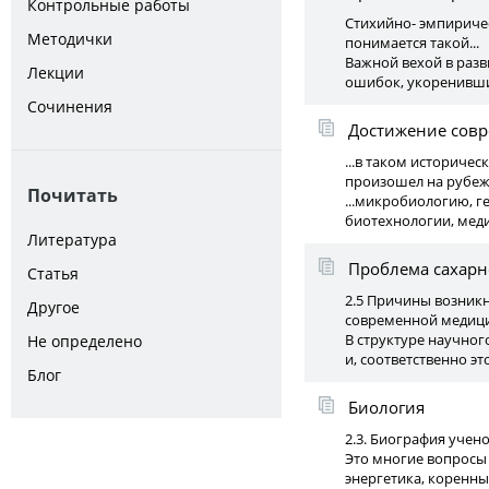
Контрольные работы
Стихийно- эмпириче
Методички
понимается такой...
Важной вехой в разв
Лекции
ошибок, укоренивши
Сочинения
Достижение совр
...в таком историче
произошел на рубеже
Почитать
...микробиологию, 
биотехнологии, меди
Литература
Проблема сахарн
Статья
2.5 Причины возникн
Другое
современной медицин
В структуре научног
Не определено
и, соответственно это
Блог
Биология
2.3. Биография учено
Это многие вопросы
энергетика, коренн