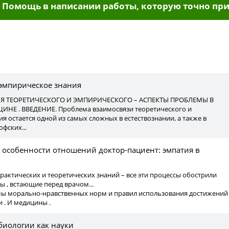
Помощь в написании работы, которую точно при
ы
 эмпирическое знания
ТЕОРЕТИЧЕСКОГО И ЭМПИРИЧЕСКОГО – АСПЕКТЫ ПРОБЛЕМЫ В
НЕ . ВВЕДЕНИЕ. Проблема взаимосвязи теоретического и
я остается одной из самых сложных в естествознании, а также в
фских...
 особенности отношений доктор-пациент: эмпатия в
практических и теоретических знаний – все эти процессы обострили
 , встающие перед врачом...
емы морально-нравственных норм и правил использования достижений
и . И медицины .
биологии как науки