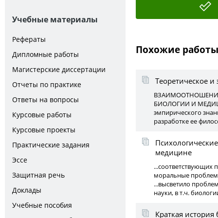
Учебные материалы
Рефераты
Похожие работ
Дипломные работы
Магистерские диссертации
Теоретическое и
Отчеты по практике
ВЗАИМООТНОШЕНИЯ 
Ответы на вопросы
БИОЛОГИИ И МЕДИЦИ
эмпирического знани
Курсовые работы
разработке ее филосо
Курсовые проекты
Психологические
Практические задания
медицине
Эссе
...соответствующих 
Защитная речь
моральные проблемы
...высветило пробл
Доклады
науки, в т.ч. биологи
Учебные пособия
Краткая история 