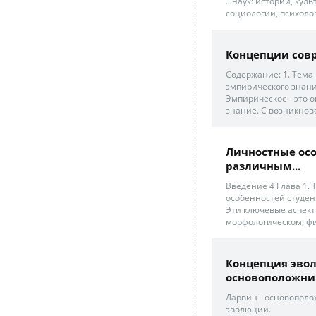
...наук: истории, ку
социологии, психолог
Концепции совр
Содержание: 1. Тема 
эмпирического знания
Эмпирическое - это 
знание. С возникнов
Личностные осо
различным...
Введение 4 Глава 1.
особенностей студент
Эти ключевые аспект
морфологическом, фи
Концепция эвол
основоположник
Дарвин - основопол
эволюции.