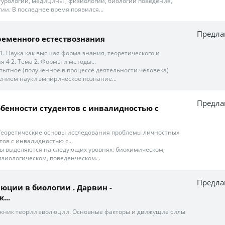
льтурологии, медицины , физиологии, биологии поведения,
ии. В последнее время появился...
Предла
еменного естествознания
1. Наука как высшая форма знания, теоретического и
 4 2. Тема 2. Формы и методы...
опытное (полученное в процессе деятельности человека)
ением науки эмпирическое познание...
Предла
бенности студентов с инвалидностью с
 Теоретические основы исследования проблемы личностных
ов с инвалидностью с...
ы выделяются на следующих уровнях: биохимическом,
зиологическом, поведенческом. .
Предла
юции в биологии . Дарвин -
...
ожник теории эволюции. Основные факторы и движущие силы