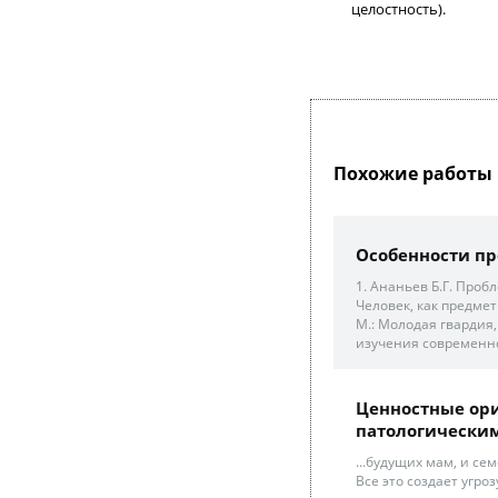
целостность).
Похожие работы 
Особенности п
1. Ананьев Б.Г. Пробл
Человек, как предмет
М.: Молодая гвардия
изучения современног
Ценностные ор
патологическим
...будущих мам, и с
Все это создает угро