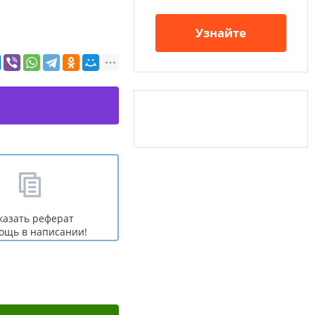
Узнайте
казать реферат
ощь в написании!